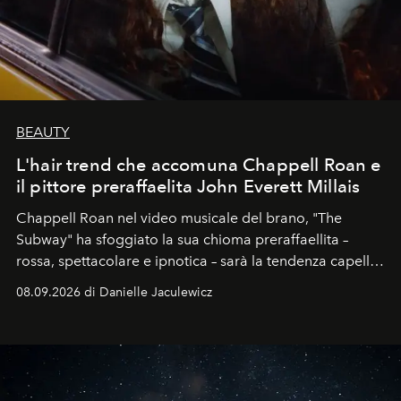
BEAUTY
L'hair trend che accomuna Chappell Roan e
il pittore preraffaelita John Everett Millais
Chappell Roan nel video musicale del brano, "The
Subway" ha sfoggiato la sua chioma preraffaellita –
rossa, spettacolare e ipnotica – sarà la tendenza capelli
dell'autunno?
08.09.2026 di Danielle Jaculewicz