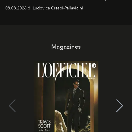
Sarà il momento in cui gli occhi si alzano verso la volta
08.08.2026 di Ludovica Crespi-Pallavicini
celeste per seguire il passaggio delle
Perseidi
, quelle
che chiamiamo comunemente
stelle cadenti
, e affidare
all’universo i desideri più segreti
Magazines