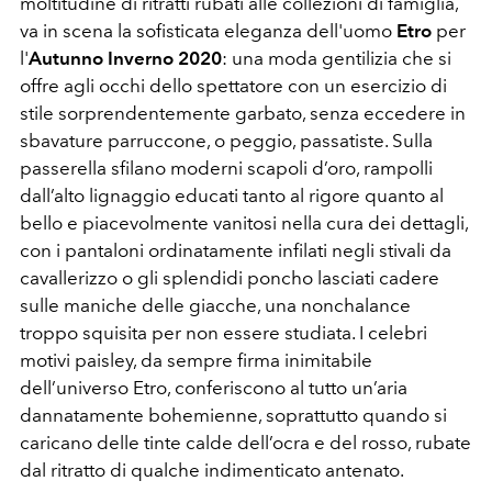
moltitudine di ritratti rubati alle collezioni di famiglia,
va in scena la sofisticata eleganza dell'uomo
Etro
per
l'
Autunno Inverno 2020
: una moda gentilizia che si
offre agli occhi dello spettatore con un esercizio di
stile sorprendentemente garbato, senza eccedere in
sbavature parruccone, o peggio, passatiste. Sulla
passerella sfilano moderni scapoli d’oro, rampolli
dall’alto lignaggio educati tanto al rigore quanto al
bello e piacevolmente vanitosi nella cura dei dettagli,
con i pantaloni ordinatamente infilati negli stivali da
cavallerizzo o gli splendidi poncho lasciati cadere
sulle maniche delle giacche, una nonchalance
troppo squisita per non essere studiata. I celebri
motivi paisley, da sempre firma inimitabile
dell’universo Etro, conferiscono al tutto un’aria
dannatamente bohemienne, soprattutto quando si
caricano delle tinte calde dell’ocra e del rosso, rubate
dal ritratto di qualche indimenticato antenato.