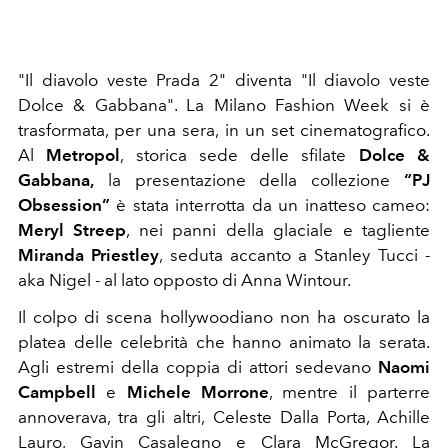
"Il diavolo veste Prada 2" diventa "Il diavolo veste
Dolce & Gabbana". La Milano Fashion Week si è
trasformata, per una sera, in un set cinematografico.
Al
Metropol
, storica sede delle sfilate
Dolce &
Gabbana,
la presentazione della collezione
“PJ
Obsession”
è stata interrotta da un inatteso cameo:
Meryl Streep
, nei panni della glaciale e tagliente
Miranda Priestley
, seduta accanto a Stanley Tucci -
aka Nigel - al lato opposto di Anna Wintour.
Il colpo di scena hollywoodiano non ha oscurato la
platea delle celebrità che hanno animato la serata.
Agli estremi della coppia di attori sedevano
Naomi
Campbell
e
Michele Morrone
, mentre il parterre
annoverava, tra gli altri, Celeste Dalla Porta, Achille
Lauro, Gavin Casalegno e Clara McGregor. La