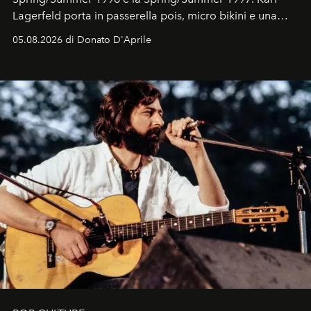
Lagerfeld porta in passerella pois, micro bikini e una
logomania pensata per la spiaggia
, con Cindy, Linda,
05.08.2026 di Donato D'Aprile
Kate, Claudia e Carla una dietro l'altra. Trent'anni dopo,
in un'industria che vive di archivi, quel guardaroba resta
uno dei documenti più contemporanei che abbiamo.