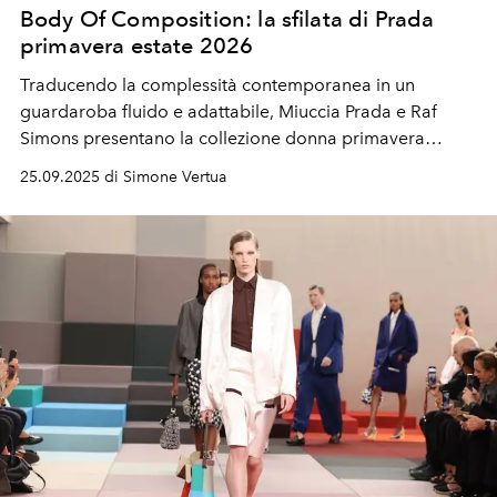
Body Of Composition: la sfilata di Prada
primavera estate 2026
Traducendo la complessità contemporanea in un
guardaroba fluido e adattabile, Miuccia Prada e Raf
Simons presentano la collezione donna primavera
estate 2026.
Special guests alla sfilata
Carey Mulligan,
25.09.2025 di Simone Vertua
Maya Hawke,
Kerry Washington,
Felicity Jones,
Benedetta Porcaroli e gli
Enhypen.