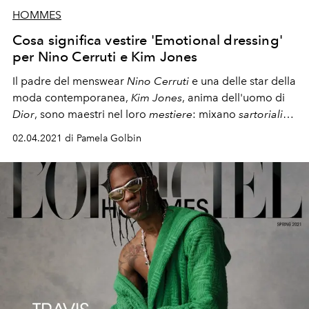
HOMMES
Cosa significa vestire 'Emotional dressing'
per Nino Cerruti e Kim Jones
Il padre del menswear
Nino Cerruti
e una delle star della
moda contemporanea,
Kim Jones
, anima dell'uomo di
Dior
, sono maestri nel loro
mestiere
: mixano
sartorialità
e tradizione con
innovazione
e ingegnosità.
02.04.2021 di Pamela Golbin