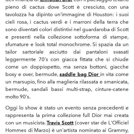
pieno di cactus dove Scott è cresciuto, con una
tavolozza ha dipinto un'immagine di Houston: i suoi
cieli rosa, i cactus verdi e i marroni della terra che
sono diventati colori distintivi nel guardaroba di Scott
e presenti nella collezione sottoforma di stampe,
sfumature e look total monochrome. Si spazia da un
tailor sartoriale asciutto dai pantaloni svasati
leggermente 70's con giacca fittata che si chiude
come un doppiopetto, ma senza bottoni, giacche
boxy e over, bermude,
saddle bag Dior
in vita come
un marsupio, fino alla maglieria rilassata e smanicata,
bermude, sandali bassi multi-strap, cinture-catene
molto 90's.
Oggi lo show è stato un evento senza precedenti e
rappresenta la prima collezione full Dior mai creata
con un musicista.
Travis Scott
(cover star de L'Officiel
Hommes di Marzo) è un'artista nominato ai Grammy,