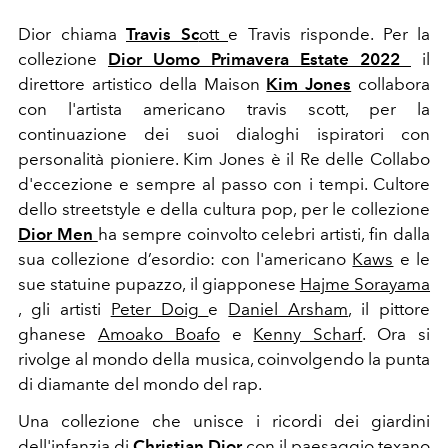
Dior chiama
Travis Sc
ott
e Travis risponde. Per la
collezione
Dior Uomo Primavera Estate 2022
il
direttore artistico della Maison
Kim Jones
collabora
con l'artista americano travis scott, per la
continuazione dei suoi ​​dialoghi ispiratori con
personalità pioniere. Kim Jones è il Re delle Collabo
d'eccezione e sempre al passo con i tempi. Cultore
dello
streetstyle e della cultura pop, per le collezione
Dior Men
ha sempre coinvolto celebri artisti, fin dalla
sua collezione d’esordio: con l'a
mericano
Kaws
e le
sue statuine pupazzo, il giapponese
Hajme Sorayama
, gli artisti
Peter Doig
e
Daniel Arsham
, il pittore
ghanese
Amoako Boafo
e
Kenny Scharf
. Ora si
rivolge al mondo della musica, coinvolgendo la punta
di diamante del mondo del rap.
Una collezione che unisce i ricordi dei giardini
dell'infanzia di
Christian Dior
con il paesaggio texano