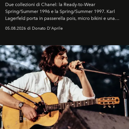
Due collezioni di Chanel: la Ready-to-Wear
Spring/Summer 1996 e la Spring/Summer 1997. Karl
Lagerfeld porta in passerella pois, micro bikini e una
logomania pensata per la spiaggia
, con Cindy, Linda,
05.08.2026 di Donato D'Aprile
Kate, Claudia e Carla una dietro l'altra. Trent'anni dopo,
in un'industria che vive di archivi, quel guardaroba resta
uno dei documenti più contemporanei che abbiamo.