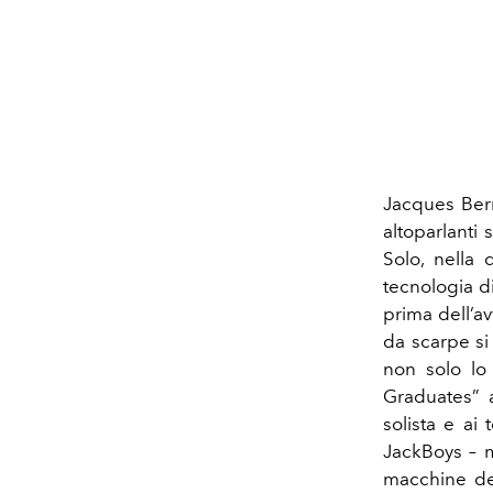
Jacques Ber
altoparlanti 
Solo, nella 
tecnologia d
prima dell’av
da scarpe si
non solo lo
Graduates” a
solista e ai
JackBoys – m
macchine del