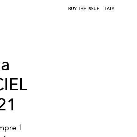
BUY THE ISSUE
ITALY
va
CIEL
21
mpre il