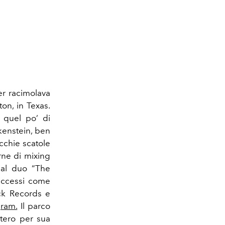
r racimolava
ton, in Texas.
n quel po’ di
kenstein, ben
ecchie scatole
rne di mixing
dal duo “The
successi come
ack Records e
gram.
Il parco
stero per sua