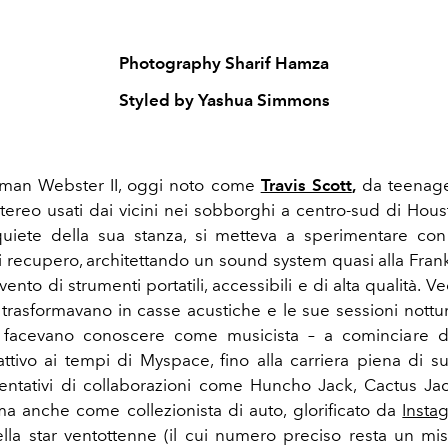
Photography Sharif Hamza
Styled by Yashua Simmons
man Webster II, oggi noto come
Travis Scott
,
da teenage
stereo usati dai vicini nei sobborghi a centro-sud di Hous
quiete della sua stanza, si metteva a sperimentare co
i recupero, architettando un sound system quasi alla Fran
vento di strumenti portatili, accessibili e di alta qualità. V
 trasformavano in casse acustiche e le sue sessioni nottu
 facevano conoscere come musicista – a cominciare 
ttivo ai tempi di Myspace, fino alla carriera piena di 
 tentativi di collaborazioni come Huncho Jack, Cactus J
a anche come collezionista di auto, glorificato da
Insta
la star ventottenne (il cui numero preciso resta un mi