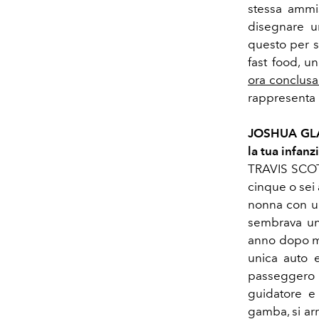
stessa ammis
disegnare un
questo per s
fast food, 
ora conclusa
rappresenta 
JOSHUA GLASS
la tua infanz
TRAVIS SCOT
cinque o sei
nonna con un
sembrava un
anno dopo mi
unica auto e
passeggero
guidatore e
gamba, si ar