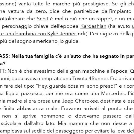
sione) vanta tutte le marche più prestigiose. Se gli c
a vettura da zero, dice che partirebbe dall’impianto 
ottolineare che
Scott
è molto più che un rapper, è un mi
un personaggio chiave dell’epopea
Kardashian
(ha avuto
 e una bambina con Kylie Jenner
, ndr). L’ex ragazzo della
più del sogno americano, lo guida.
: Nella tua famiglia c’è un’auto che ha segnato in pa
ia?
T: Non è che avessimo delle gran macchine all’epoca. 
 anni, papà aveva comprato una Toyota 4Runner. Era arrivato
 fare del tipo: “Hey, guarda cosa mi sono preso!” e ric
a figata pazzesca, per me era come una Mercedes. P
a madre si era presa una Jeep Cherokee, destinata e ess
 finita abbastanza male. Eravamo arrivati al punto che
 non si apriva nemmeno e dovevamo passare dall
 scivolare dall’altro lato. Mia mamma che non riesce a
rampicava sul sedile del passeggero per evitare la leva de