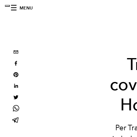
MENU
T
cov
H
Per Tr