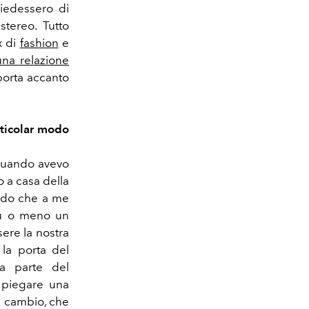
hiedessero di
stereo. Tutto
x di
fashion
e
una relazione
 porta accanto
rticolar modo
Quando avevo
 a casa della
ordo che a me
iù o meno un
ere la nostra
 la porta del
a parte del
 piegare una
l cambio, che