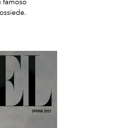
iù famoso
possiede.