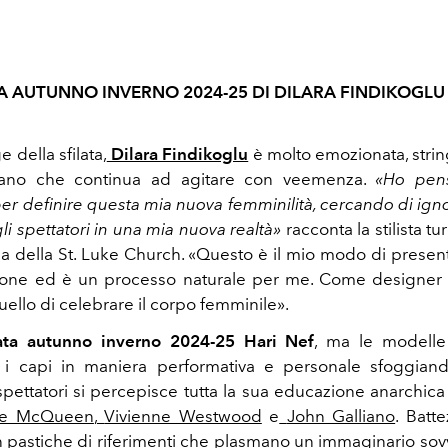
TA AUTUNNO INVERNO 2024-25 DI DILARA FINDIKOGLU
e della
sfilata,
Dilara Findikoglu
è molto emozionata, strin
mano che continua ad agitare con veemenza.
«Ho pens
er definire questa mia nuova femminilità, cercando di igno
li spettatori in una mia nuova realtà»
racconta la stilista tu
tia della St. Luke Church. «Questo è il mio modo di presen
gione ed è un processo naturale per me. Come designer 
uello di celebrare il corpo femminile».
lata autunno inverno 2024-25
Hari
Nef
, ma le modelle 
o i capi in maniera performativa e personale sfoggiand
 spettatori si percepisce tutta la sua educazione anarchica
ee McQueen
,
Vivienne Westwood
e
John Galliano
. Batt
 pastiche di riferimenti che plasmano un immaginario sov