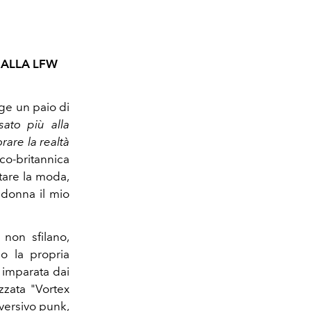
 ALLA LFW
ge un paio di
ato più alla
rare la realtà
rco-britannica
tare la moda,
donna il mio
non sfilano,
o la propria
 imparata dai
ezzata "Vortex
versivo punk,