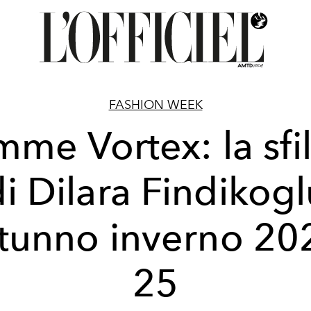
FASHION WEEK
me Vortex: la sfi
di Dilara Findikogl
tunno inverno 20
25