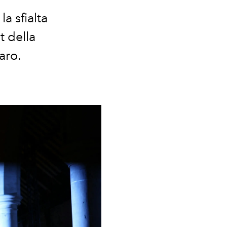
a sfialta
 della
aro.