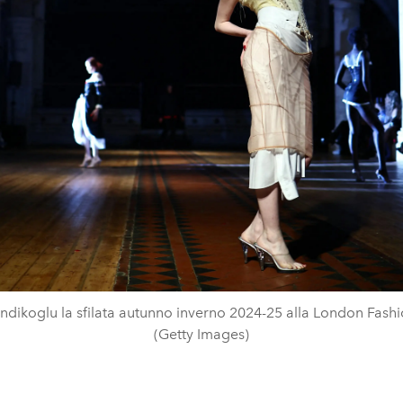
indikoglu la sfilata autunno inverno 2024-25 alla London Fas
(Getty Images)