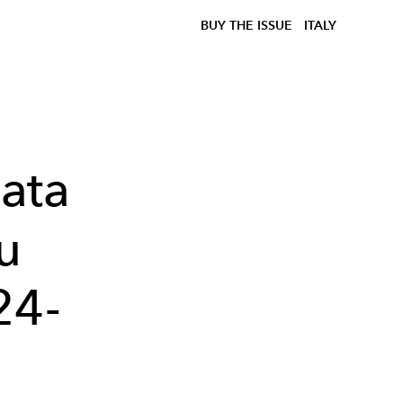
BUY THE ISSUE
ITALY
lata
u
24-