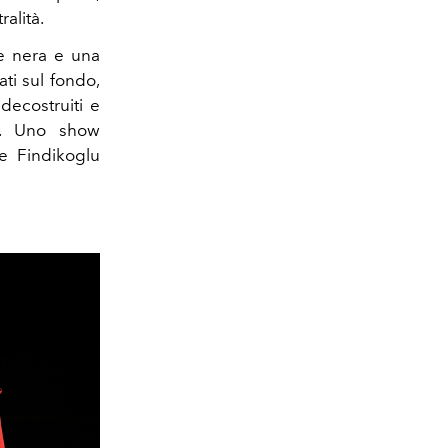
ralità.
 e nera e una
ati sul fondo,
 decostruiti e
ti. Uno show
le Findikoglu