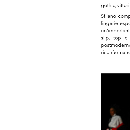
gothic, vittor
Sfilano comp
lingerie espo
un'importante
slip, top e
postmoderno 
riconfermand