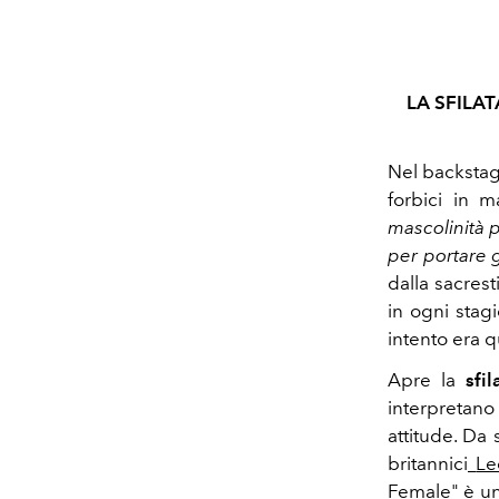
LA SFILA
Nel backstag
forbici in 
mascolinità p
per portare g
dalla sacres
in ogni sta
intento era q
Apre la
sfi
interpretan
attitude. Da
britannici
L
Female" è un