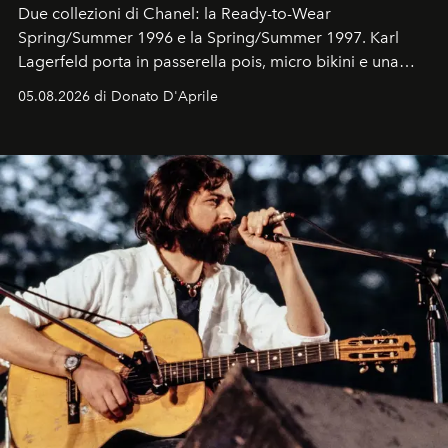
Due collezioni di Chanel: la Ready-to-Wear
Spring/Summer 1996 e la Spring/Summer 1997. Karl
Lagerfeld porta in passerella pois, micro bikini e una
logomania pensata per la spiaggia
, con Cindy, Linda,
05.08.2026 di Donato D'Aprile
Kate, Claudia e Carla una dietro l'altra. Trent'anni dopo,
in un'industria che vive di archivi, quel guardaroba resta
uno dei documenti più contemporanei che abbiamo.