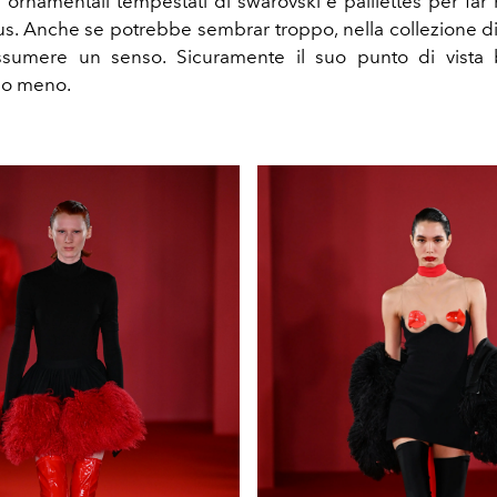
li ornamentali tempestati di swarovski e paillettes per far r
s. Anche se potrebbe sembrar troppo, nella collezione 
ssumere un senso. Sicuramente il suo punto di vista 
e o meno.