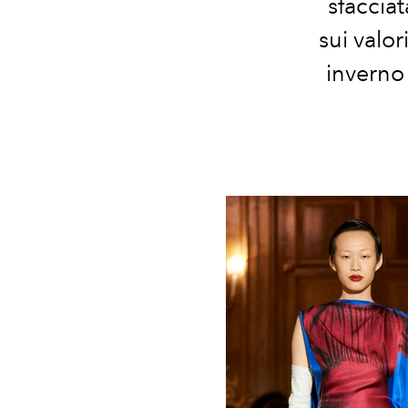
sfaccia
sui valor
inverno