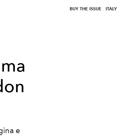
BUY THE ISSUE
ITALY
Koma
don
gina e