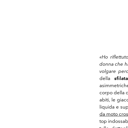
«Ho riflettu
donna che ha
volgare perc
della
sfilat
asimmetriche
corpo della d
abiti, le gia
liquida e su
da moto cro
top indossabi