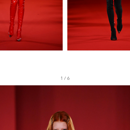
1
/
6