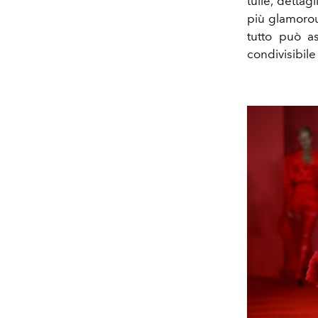
tulle, dettag
più glamorou
tutto può a
condivisibil