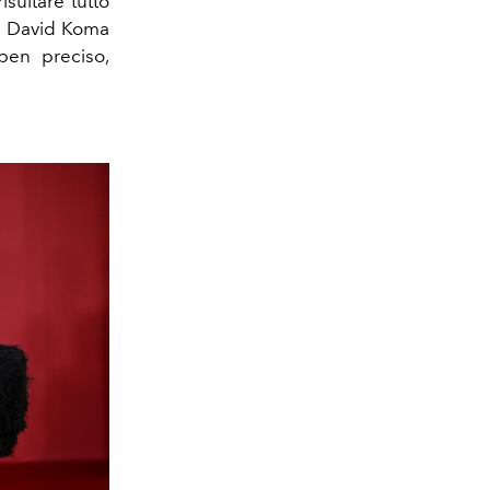
isultare tutto
di David Koma
ben preciso,