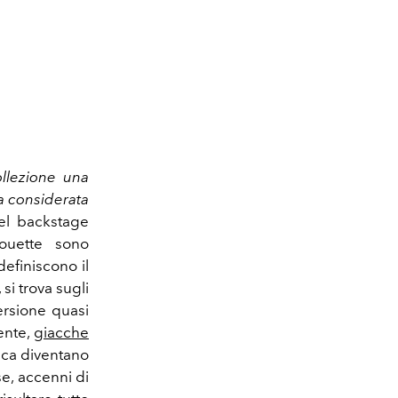
ollezione una
a considerata
l backstage
houette sono
efiniscono il
si trova sugli
versione quasi
ente,
giacche
stica diventano
se, accenni di