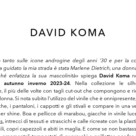
DAVID KOMA
to tanto sulle icone androgine degli anni '30 e per la c
 guidato la mia strada è stata Marlene Dietrich, una donn
hé enfatizza la sua mascolinità»
spiega
David Koma
ne
a autunno inverno 2023-24
. Nella collezione le sil
, il più delle volte con tagli cut-out che compongono e rid
onna. Si nota subito l'utilizzo del vinile che è onnipresente, 
cche, i pantaloni, i cappotti e gli stivali e compare in una 
per shine. Boa e pellicce di marabou, giacche in vinile luc
ss
, intrecci di tessuti e strascichi e calle ricreate con la pla
li, copri capezzoli e abiti in maglia. E come se non bastas