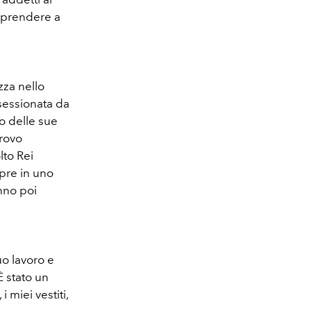
apprendere a
zza nello
ssessionata da
eo delle sue
Trovo
lto Rei
mpre in uno
anno poi
uo lavoro e
È stato un
 miei vestiti,