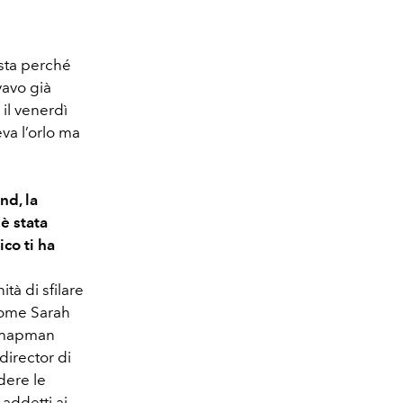
ista perché
vavo già
il venerdì
va l’orlo ma
nd, la
è stata
co ti ha
tà di sfilare
 come Sarah
 Chapman
director di
dere le
addetti ai