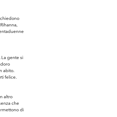
 richiedono
 Rihanna,
trentaduenne
. La gente si
 Adoro
n abito.
i felice.
n altro
 senza che
permettono di