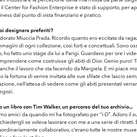
 il Center for Fashion Enterprise è stato di supporto, per 
iness dal punto di vista finanziario e pratico.
oi designers preferiti?
orato Miuccia Prada. Ricordo quanto ero eccitata da raga
mmagini di ogni collezione, così forti e concettuali. Sono o
, ho fatto uno stage da lui a Parigi. Guardavo per ore i vid
omprendere come costruisse gli abiti di Dior. Genio puro! 
anche il lavoro che sta facendo da Margiela. E mi piace mo
la fortuna di venire invitata alle sue sfilate che lascio se
tazione, nell’attesa di vedere come gli abiti presentati verr
negozi.
o un libro con Tim Walker, un percorso del tuo archivio...
mo amici da quando mi ha fotografato per “i-Dˮ. Adoro il s
chiedergli se voleva lavorare con me a una serie di ritratti. 
ordinariamente collaborativo, c’erano tutte le nostre muse, i