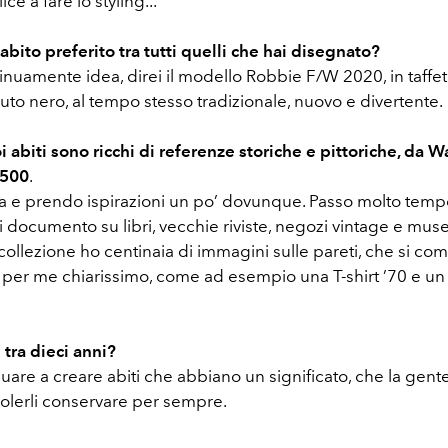
ice a fare lo styling...
 abito preferito tra tutti quelli che hai disegnato?
nuamente idea, direi il modello Robbie F/W 2020, in taffet
lluto nero, al tempo stesso tradizionale, nuovo e divertente.
i abiti sono ricchi di referenze storiche e pittoriche, da W
ʼ500
.
ca e prendo ispirazioni un po’ dovunque. Passo molto temp
i documento su libri, vecchie riviste, negozi vintage e mu
collezione ho centinaia di immagini sulle pareti, che si com
 per me chiarissimo, come ad esempio una T-shirt ’70 e un
 tra dieci anni?
uare a creare abiti che abbiano un significato, che la gent
volerli conservare per sempre.