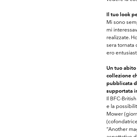
Il tuo look p
Mi sono sempr
mi interessa
realizzate. H
sera tornata 
ero entusias
Un tuo abito 
collezione c
pubblicata d
supportata i
Il BFC-Briti
e la possibil
Mower (giorn
(cofondatrice
“Another mag
aspettative d