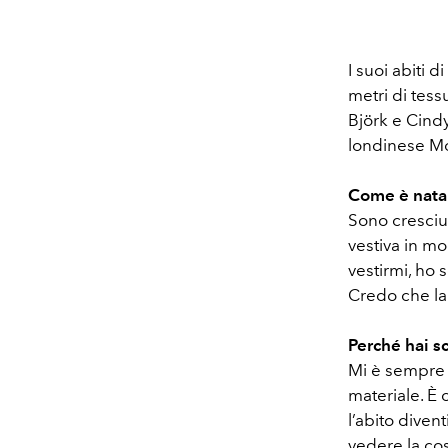
I suoi abiti 
metri di tess
Björk e Cindy
londinese Mo
Come è nata 
Sono cresciut
vestiva in mo
vestirmi, ho s
Credo che la 
Perché hai sc
Mi è sempre 
materiale. È 
l’abito diven
vedere la cos