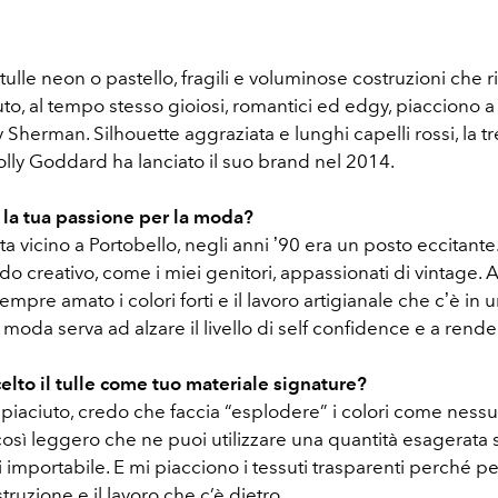
di tulle neon o pastello, fragili e voluminose costruzioni che
uto, al tempo stesso gioiosi, romantici ed edgy, piacciono a
 Sherman. Silhouette aggraziata e lunghi capelli rossi, la 
lly Goddard ha lanciato il suo brand nel 2014.
la tua passione per la moda?
a vicino a Portobello, negli anni ʼ90 era un posto eccitante
do creativo, come i miei genitori, appassionati di vintage.
empre amato i colori forti e il lavoro artigianale che cʼè in u
moda serva ad alzare il livello di self confidence e a rendert
elto il tulle come tuo materiale signature?
piaciuto, credo che faccia “esplodere” i colori come nessu
così leggero che ne puoi utilizzare una quantità esagerata
ti importabile. E mi piacciono i tessuti trasparenti perché 
truzione e il lavoro che c’è dietro.