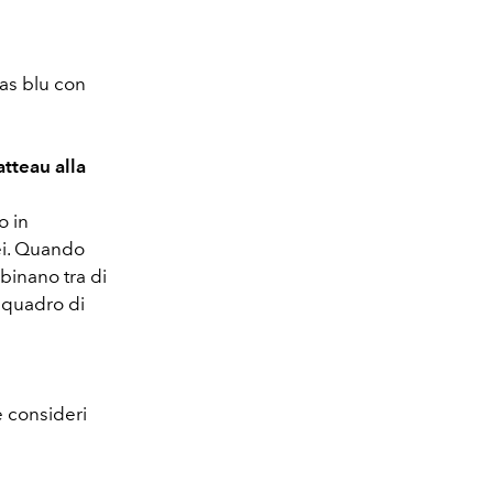
as blu con
atteau alla
o in
sei. Quando
binano tra di
 quadro di
e consideri