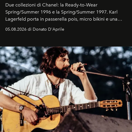
Due collezioni di Chanel: la Ready-to-Wear
Spring/Summer 1996 e la Spring/Summer 1997. Karl
Lagerfeld porta in passerella pois, micro bikini e una
logomania pensata per la spiaggia
, con Cindy, Linda,
05.08.2026 di Donato D'Aprile
Kate, Claudia e Carla una dietro l'altra. Trent'anni dopo,
in un'industria che vive di archivi, quel guardaroba resta
uno dei documenti più contemporanei che abbiamo.