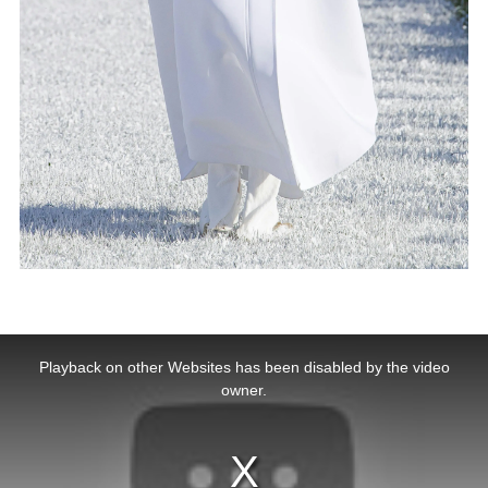
This
is
a
Playback on other Websites has been disabled by the video
modal
window.
owner.