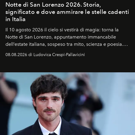
Notte di San Lorenzo 2026. Storia,
significato e dove ammirare le stelle cadenti
in Italia
Il 10 agosto 2026 il cielo si vestirà di magia: torna la
Notte di San Lorenzo
, appuntamento immancabile
dell’estate italiana, sospeso tra mito, scienza e poesia.
Sarà il momento in cui gli occhi si alzano verso la volta
08.08.2026 di Ludovica Crespi-Pallavicini
celeste per seguire il passaggio delle
Perseidi
, quelle
che chiamiamo comunemente
stelle cadenti
, e affidare
all’universo i desideri più segreti