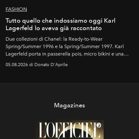
FASHION
Tutto quello che indossiamo oggi Karl
Lagerfeld lo aveva già raccontato
Due collezioni di Chanel: la Ready-to-Wear
Spring/Summer 1996 e la Spring/Summer 1997. Karl
Lagerfeld porta in passerella pois, micro bikini e una
logomania pensata per la spiaggia
, con Cindy, Linda,
05.08.2026 di Donato D'Aprile
Kate, Claudia e Carla una dietro l'altra. Trent'anni dopo,
in un'industria che vive di archivi, quel guardaroba resta
uno dei documenti più contemporanei che abbiamo.
Magazines