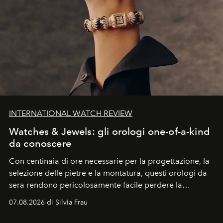
INTERNATIONAL WATCH REVIEW
Watches & Jewels: gli orologi one-of-a-kind
da conoscere
Con centinaia di ore necessarie per la progettazione, la
selezione delle pietre e la montatura, questi orologi da
sera rendono pericolosamente facile perdere la
cognizione del tempo. Ma con quadranti così
07.08.2026 di Silvia Frau
abbaglianti, chi è che guarda davvero l'ora?