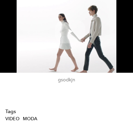
Play
Video
gsodkjn
Tags
VIDEO
MODA