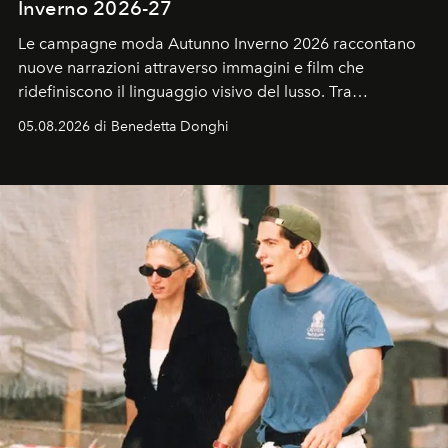
Inverno 2026-27
Le campagne moda Autunno Inverno 2026 raccontano
nuove narrazioni attraverso immagini e film che
ridefiniscono il linguaggio visivo del lusso. Tra
protagonisti del cinema, volti della cultura
05.08.2026 di Benedetta Donghi
contemporanea e storytelling d'autore, le maison
trasformano ogni campagna in uno storytelling capace
di esprimere identità, visione e desiderio.