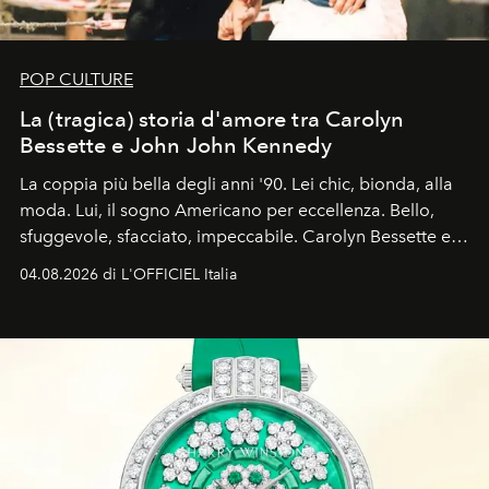
POP CULTURE
La (tragica) storia d'amore tra Carolyn
Bessette e John John Kennedy
La coppia più bella degli anni '90. Lei chic, bionda, alla
moda. Lui, il sogno Americano per eccellenza. Bello,
sfuggevole, sfacciato, impeccabile. Carolyn Bessette e
John John Kennedy sono i protagonisti della storia
04.08.2026 di L'OFFICIEL Italia
d'amore tragica che più ha segnato gli anni '90.