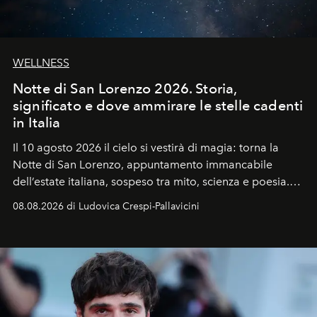
WELLNESS
Notte di San Lorenzo 2026. Storia,
significato e dove ammirare le stelle cadenti
in Italia
Il 10 agosto 2026 il cielo si vestirà di magia: torna la
Notte di San Lorenzo
, appuntamento immancabile
dell’estate italiana, sospeso tra mito, scienza e poesia.
Sarà il momento in cui gli occhi si alzano verso la volta
08.08.2026 di Ludovica Crespi-Pallavicini
celeste per seguire il passaggio delle
Perseidi
, quelle
che chiamiamo comunemente
stelle cadenti
, e affidare
all’universo i desideri più segreti