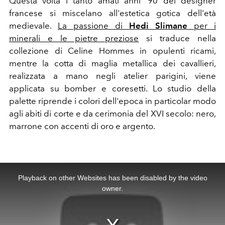
Questa volta i tanto amati anni '90 del designer
francese si miscelano all'estetica gotica dell'età
medievale.
La passione di
Hedi Slimane
per i
minerali e le pietre preziose
si traduce nella
collezione di Celine Hommes in opulenti ricami,
mentre la cotta di maglia metallica dei cavallieri,
realizzata a mano negli atelier parigini, viene
applicata su bomber e coresetti. Lo studio della
palette riprende i colori dell'epoca in particolar modo
agli abiti di corte e da cerimonia del XVI secolo: nero,
marrone con accenti di oro e argento.
This
is
a
Playback on other Websites has been disabled by the video
modal
window.
owner.