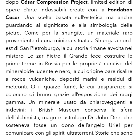
dopo
César Compression Project,
limited edition di
opere d’arte indossabili create con la
Fondation
César
. Una scelta basata sull’estetica ma anche
guardando al significato e alla simbologia delle
pietre. Come per la shungite, un materiale raro
proveniente da una miniera situata a Shunga a nord-
est di San Pietroburgo, la cui storia rimane avvolta nel
mistero. Lo zar Pietro il Grande fece costruire le
prime terme in Russia per le proprietà curative del
mineraloide lucente e nero, la cui origine pare risalire
a rocce vulcaniche, depositi marini e residui di
meteoriti. O il quarzo fumé, le cui trasparenze si
colorano di bruno grazie all’esposizione dei raggi
gamma. Un minerale usato da chiaroveggenti e
indovini: il British Museum conserva la sfera
dell’alchimista, mago e astrologo Dr. John Dee, che
sosteneva fosse un dono dell’angelo Uriel per
comunicare con gli spiriti ultraterreni. Storie che sono