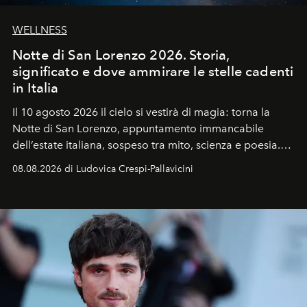
WELLNESS
Notte di San Lorenzo 2026. Storia,
significato e dove ammirare le stelle cadenti
in Italia
Il 10 agosto 2026 il cielo si vestirà di magia: torna la
Notte di San Lorenzo
, appuntamento immancabile
dell’estate italiana, sospeso tra mito, scienza e poesia.
Sarà il momento in cui gli occhi si alzano verso la volta
08.08.2026 di Ludovica Crespi-Pallavicini
celeste per seguire il passaggio delle
Perseidi
, quelle
che chiamiamo comunemente
stelle cadenti
, e affidare
all’universo i desideri più segreti