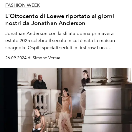
FASHION WEEK
L'Ottocento di Loewe riportato ai giorni
nostri da Jonathan Anderson
Jonathan Anderson con la sfilata donna primavera
estate 2025 celebra il secolo in cui è nata la maison
spagnola. Ospiti speciali seduti in first row Luca
Guadagnino, Jenna Ortega, Jeff Goldblum, Drew
26.09.2024 di Simone Vertua
Starkey, Josh O'Connor, Aron Piper, Jason Schwartzman
ed Emrata con figlio.