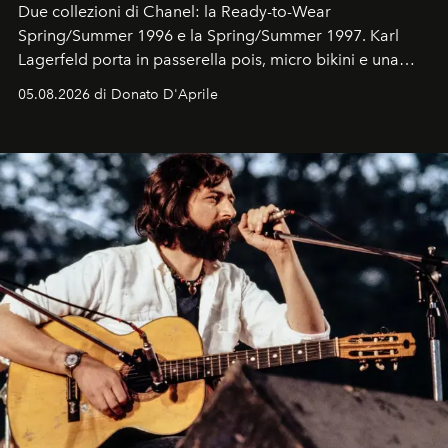
Due collezioni di Chanel: la Ready-to-Wear
Spring/Summer 1996 e la Spring/Summer 1997. Karl
Lagerfeld porta in passerella pois, micro bikini e una
logomania pensata per la spiaggia
, con Cindy, Linda,
05.08.2026 di Donato D'Aprile
Kate, Claudia e Carla una dietro l'altra. Trent'anni dopo,
in un'industria che vive di archivi, quel guardaroba resta
uno dei documenti più contemporanei che abbiamo.