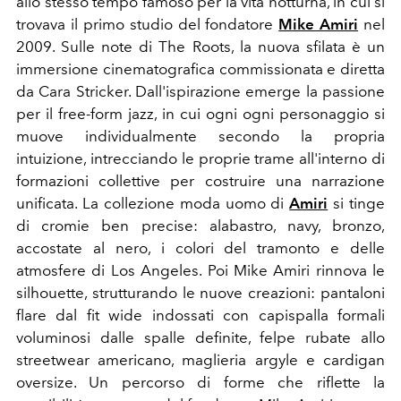
allo stesso tempo famoso per la vita notturna, in cui si
trovava il primo studio del fondatore
Mike Amiri
nel
2009. Sulle note di The Roots, la nuova sfilata è un
immersione cinematografica commissionata e diretta
da Cara Stricker. Dall'ispirazione emerge la passione
per il free-form jazz, in cui ogni ogni personaggio si
muove individualmente secondo la propria
intuizione, intrecciando le proprie trame all'interno di
formazioni collettive per costruire una narrazione
unificata. La collezione moda uomo di
Amiri
si tinge
di cromie ben precise: alabastro, navy, bronzo,
accostate al nero, i colori del tramonto e delle
atmosfere di Los Angeles. Poi Mike Amiri rinnova le
silhouette, strutturando le nuove creazioni: pantaloni
flare dal fit wide indossati con capispalla formali
voluminosi dalle spalle definite, felpe rubate allo
streetwear americano, maglieria argyle e cardigan
oversize. Un percorso di forme che riflette la