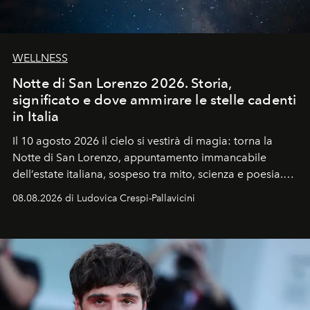
WELLNESS
Notte di San Lorenzo 2026. Storia,
significato e dove ammirare le stelle cadenti
in Italia
Il 10 agosto 2026 il cielo si vestirà di magia: torna la
Notte di San Lorenzo
, appuntamento immancabile
dell’estate italiana, sospeso tra mito, scienza e poesia.
Sarà il momento in cui gli occhi si alzano verso la volta
08.08.2026 di Ludovica Crespi-Pallavicini
celeste per seguire il passaggio delle
Perseidi
, quelle
che chiamiamo comunemente
stelle cadenti
, e affidare
all’universo i desideri più segreti