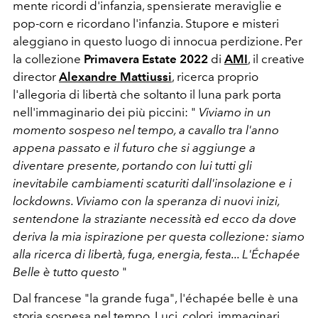
mente ricordi d'infanzia, spensierate meraviglie e
pop-corn e ricordano l'infanzia. Stupore e misteri
aleggiano in questo luogo di innocua perdizione. Per
la collezione
Primavera Estate 2022
di
AMI
, il creative
director
Alexandre Mattiussi
, ricerca proprio
l'allegoria di libertà che soltanto il luna park porta
nell'immaginario dei più piccini: "
Viviamo in un
momento sospeso nel tempo, a cavallo tra l'anno
appena passato e il futuro che si aggiunge a
diventare presente, portando con lui tutti gli
inevitabile cambiamenti scaturiti dall'insolazione e i
lockdowns. Viviamo con la speranza di nuovi inizi,
sentendone la straziante necessità ed ecco da dove
deriva la mia ispirazione per questa collezione: siamo
alla ricerca di libertà, fuga, energia, festa... L'Échapée
Belle è tutto questo
"
Dal francese "la grande fuga", l'échapée belle è una
storia sospesa nel tempo. Luci, colori, immaginari