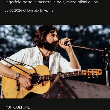
Lagerfeld porta in passerella pois, micro bikini e una
logomania pensata per la spiaggia
, con Cindy, Linda,
05.08.2026 di Donato D'Aprile
Kate, Claudia e Carla una dietro l'altra. Trent'anni dopo,
in un'industria che vive di archivi, quel guardaroba resta
uno dei documenti più contemporanei che abbiamo.
POP CULTURE