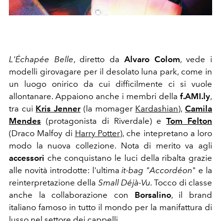
L'Échapée Belle
, diretto da
Alvaro Colom
, vede i
modelli girovagare per il desolato luna park, come in
un luogo onirico da cui difficilmente ci si vuole
allontanare. Appaiono anche i membri della
f.AMI.ly
,
tra cui
Kris Jenner
(la momager
Kardashian
),
Camila
Mendes
(protagonista di Riverdale) e
Tom Felton
(Draco Malfoy di
Harry Potter
), che intepretano a loro
modo la nuova collezione. Nota di merito va agli
accessori
che conquistano le luci della ribalta grazie
alle novità introdotte: l'ultima
it-bag "
Accordéon
" e la
reinterpretazione della
Small Déjà-Vu.
Tocco di classe
anche la collaborazione con
Borsalino
, il brand
italiano famoso in tutto il mondo per la manifattura di
lusso nel settore dei cappelli