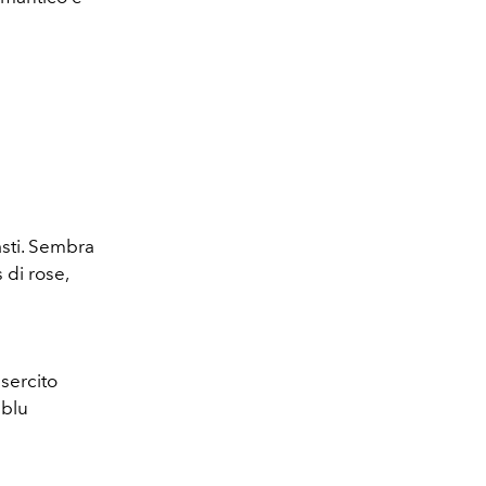
asti. Sembra
 di rose,
esercito
 blu