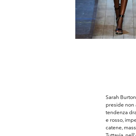
Sarah Burton, 
preside non 
tendenza dra
e rosso, impe
catene, massi
Tuttavia, nel