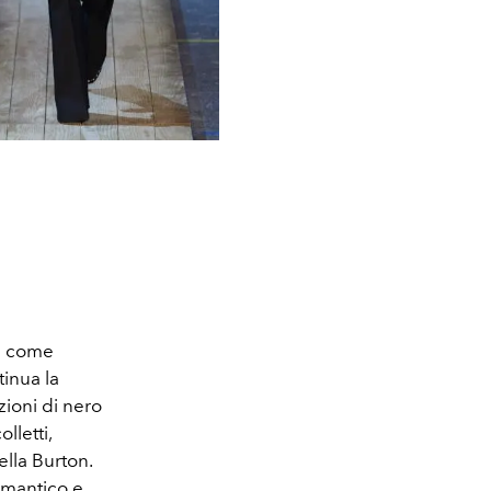
a come
inua la
ioni di nero
lletti,
ella Burton.
omantico e