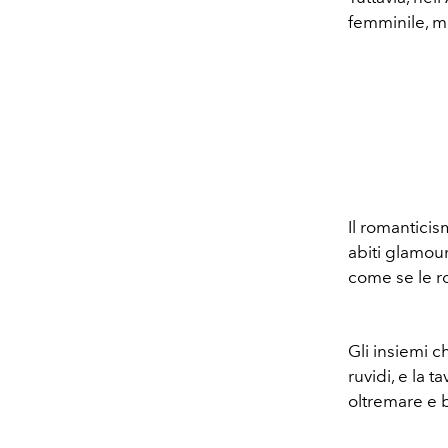
femminile, m
Il romanticis
abiti glamour
come se le ro
Gli insiemi c
ruvidi, e la 
oltremare e b