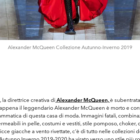
Alexander McQueen Collezione Autunno-Inverno 2019
la direttrice creativa di
Alexander McQueen,
è subentrat
appena il leggendario Alexander McQueen è morto e cont
mmatica di questa casa di moda. Immagini fatali, combinaz
rmeabili in pelle, costumi e vestiti, stile pomposo, choker, co
cce giacche a vento rivettate, c'è di tutto nelle collezioni d
l'Autunno Inverno 2019-2020 ha virato verso uno stile più r