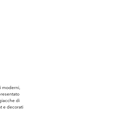
i moderni,
presentato
 giacche di
nt e decorati