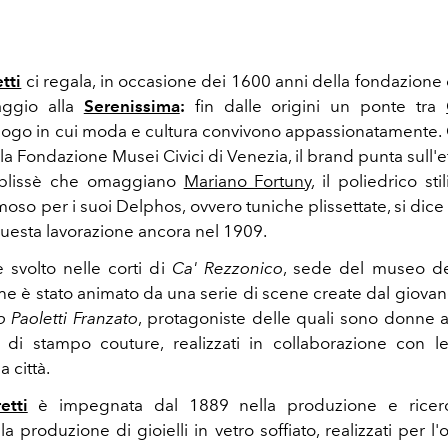
tti
ci regala, in occasione dei 1600 anni della fondazione d
ggio alla
Serenissima
:
fin dalle origini un ponte tra
uogo in cui moda e cultura convivono appassionatamente.
la Fondazione Musei Civici di Venezia, il brand punta sull'ef
i plissè che omaggiano
Mariano Fortuny
, il poliedrico sti
oso per i suoi Delphos, ovvero tuniche plissettate, si dice 
questa lavorazione ancora nel 1909.
 svolto nelle corti di
Ca' Rezzonico
, sede del museo de
che è stato animato da una serie di scene create dal giovan
 Paoletti Franzato
, protagoniste delle quali sono donne
e di stampo couture, realizzati in collaborazione con 
a città.
etti
è impegnata dal 1889 nella produzione e ricerc
la produzione di gioielli in vetro soffiato, realizzati per 