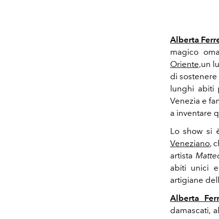
Alberta Ferre
magico oma
Oriente,
un l
di
sostenere 
lunghi abit
Venezia e fam
a inventare 
Lo show si è
Veneziano
, 
artista
Matteo
abiti unici 
artigiane dell
Alberta Ferr
damascati, al