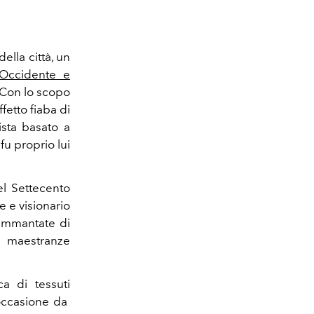
ella città, un
Occidente e
 Con lo scopo
fetto fiaba di
lista basato a
fu proprio lui
l Settecento
e e visionario
 ammantate di
le maestranze
a di tessuti
l'occasione da