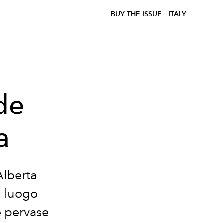
BUY THE ISSUE
ITALY
nde
a
Alberta
n luogo
e pervase