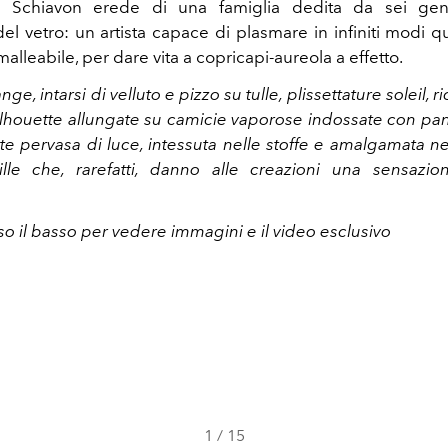
o Schiavon erede di una famiglia dedita da sei gene
del vetro: un artista capace di plasmare in infiniti modi q
alleabile, per dare vita a copricapi-aureola a effetto.
nge, intarsi di velluto e pizzo su tulle, plissettature soleil, r
lhouette allungate su camicie vaporose indossate con pant
e pervasa di luce, intessuta nelle stoffe e amalgamata nei
ille che, rarefatti, danno alle creazioni una sensazi
so il basso per vedere immagini e il video esclusivo
1
/
15