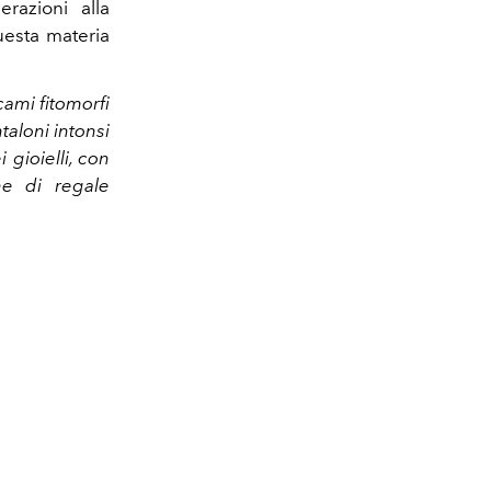
razioni alla
uesta materia
icami fitomorfi
aloni intonsi
 gioielli, con
one di regale