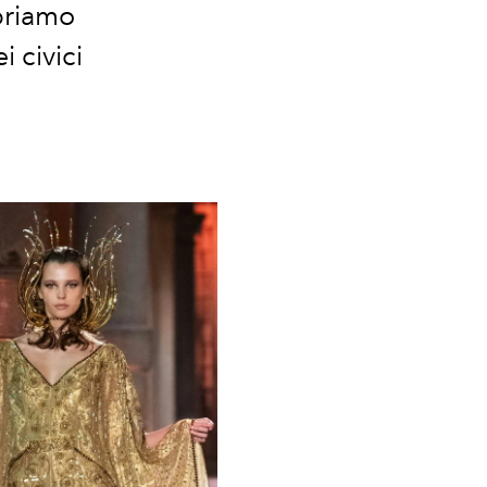
opriamo
 civici