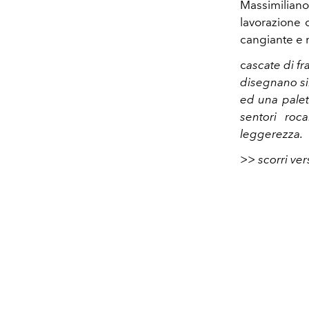
Massimilian
lavorazione 
cangiante e m
c
ascate di fra
disegnano si
ed una palett
sentori roca
leggerezza.
>> scorri ver