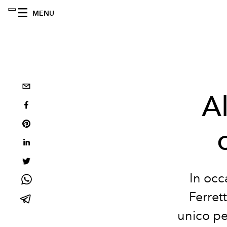
MENU
Al
In occ
Ferret
unico pe