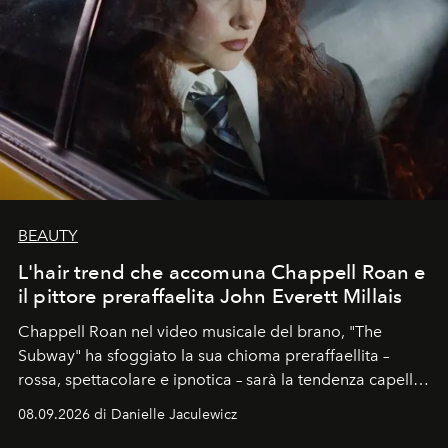
BEAUTY
L'hair trend che accomuna Chappell Roan e
il pittore preraffaelita John Everett Millais
Chappell Roan nel video musicale del brano, "The
Subway" ha sfoggiato la sua chioma preraffaellita –
rossa, spettacolare e ipnotica – sarà la tendenza capelli
dell'autunno?
08.09.2026 di Danielle Jaculewicz