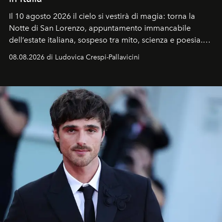
Il 10 agosto 2026 il cielo si vestirà di magia: torna la
Notte di San Lorenzo
, appuntamento immancabile
dell’estate italiana, sospeso tra mito, scienza e poesia.
Sarà il momento in cui gli occhi si alzano verso la volta
08.08.2026 di Ludovica Crespi-Pallavicini
celeste per seguire il passaggio delle
Perseidi
, quelle
che chiamiamo comunemente
stelle cadenti
, e affidare
all’universo i desideri più segreti