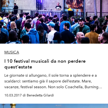
MUSICA
I 10 festival musicali da non perdere
quest'estate
Le giornate si allungano, il sole torna a splendere e a
scaldarci: sentiamo già il sapore dell’estate. Mare,
vacanze, festival season. Non solo Coachella, Burning
man o Sonar: ecco la lista dei festival da non perdere in
10.03.2017 di Benedetta Gilardi
questo 2017. Divertimento e musica per ogni gusto, in
ogni parte del mondo.