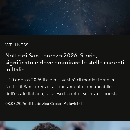
WELLNESS
Notte di San Lorenzo 2026. Storia,
significato e dove ammirare le stelle cadenti
in Italia
Il 10 agosto 2026 il cielo si vestirà di magia: torna la
Notte di San Lorenzo
, appuntamento immancabile
dell’estate italiana, sospeso tra mito, scienza e poesia.
Sarà il momento in cui gli occhi si alzano verso la volta
08.08.2026 di Ludovica Crespi-Pallavicini
celeste per seguire il passaggio delle
Perseidi
, quelle
che chiamiamo comunemente
stelle cadenti
, e affidare
all’universo i desideri più segreti