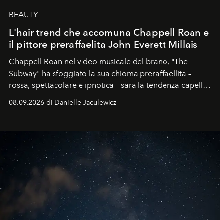
BEAUTY
L'hair trend che accomuna Chappell Roan e
il pittore preraffaelita John Everett Millais
Chappell Roan nel video musicale del brano, "The
Subway" ha sfoggiato la sua chioma preraffaellita –
rossa, spettacolare e ipnotica – sarà la tendenza capelli
dell'autunno?
08.09.2026 di Danielle Jaculewicz