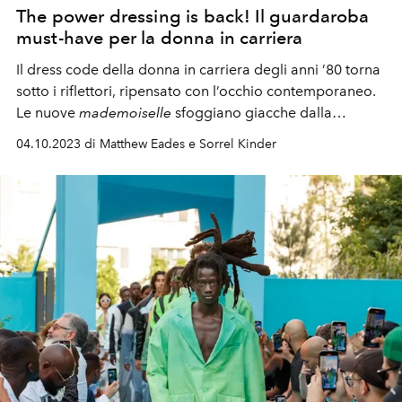
The power dressing is back! Il guardaroba
must-have per la donna in carriera
Il dress code della donna in carriera degli anni ’80 torna
sotto i riflettori, ripensato con l’occhio contemporaneo.
Le nuove
mademoiselle
sfoggiano giacche dalla
costruzione bold e suit perfetti. Nella cornice londinese
04.10.2023 di Matthew Eades e Sorrel Kinder
della Battersea Power Station
.
Scopri su L'OFFICIEL Italia
le ultime tendenze moda formalwear, tra vestiti, giacche,
borse e scarpe perfette per la donna in carriera...