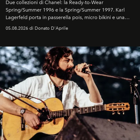
Due collezioni di Chanel: la Ready-to-Wear
Spring/Summer 1996 e la Spring/Summer 1997. Karl
Lagerfeld porta in passerella pois, micro bikini e una
logomania pensata per la spiaggia
, con Cindy, Linda,
05.08.2026 di Donato D'Aprile
Kate, Claudia e Carla una dietro l'altra. Trent'anni dopo,
in un'industria che vive di archivi, quel guardaroba resta
uno dei documenti più contemporanei che abbiamo.