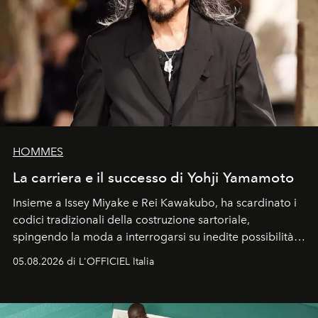
HOMMES
La carriera e il successo di Yohji Yamamoto
Insieme a Issey Miyake e Rei Kawakubo, ha scardinato i
codici tradizionali della costruzione sartoriale,
spingendo la moda a interrogarsi su inedite possibilità
formali e a ridefinire il concetto stesso di silhouette.
05.08.2026 di L'OFFICIEL Italia
Quella di Yohji Yamamoto è storia di un visionario che
ha riscritto i canoni estetici del XX secolo, lasciando
un’impronta indelebile nella storia della moda.