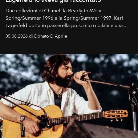
Due collezioni di Chanel: la Ready-to-Wear
Spring/Summer 1996 e la Spring/Summer 1997. Karl
Lagerfeld porta in passerella pois, micro bikini e una
logomania pensata per la spiaggia
, con Cindy, Linda,
05.08.2026 di Donato D'Aprile
Kate, Claudia e Carla una dietro l'altra. Trent'anni dopo,
in un'industria che vive di archivi, quel guardaroba resta
uno dei documenti più contemporanei che abbiamo.