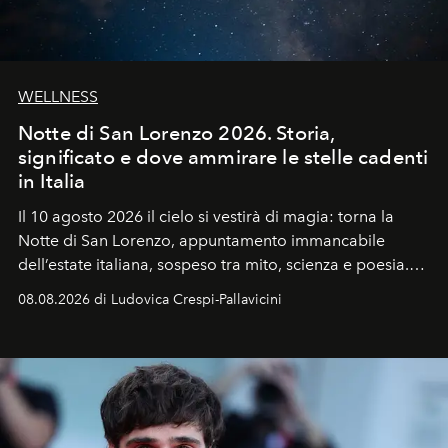
WELLNESS
Notte di San Lorenzo 2026. Storia,
significato e dove ammirare le stelle cadenti
in Italia
Il 10 agosto 2026 il cielo si vestirà di magia: torna la
Notte di San Lorenzo
, appuntamento immancabile
dell’estate italiana, sospeso tra mito, scienza e poesia.
Sarà il momento in cui gli occhi si alzano verso la volta
08.08.2026 di Ludovica Crespi-Pallavicini
celeste per seguire il passaggio delle
Perseidi
, quelle
che chiamiamo comunemente
stelle cadenti
, e affidare
all’universo i desideri più segreti