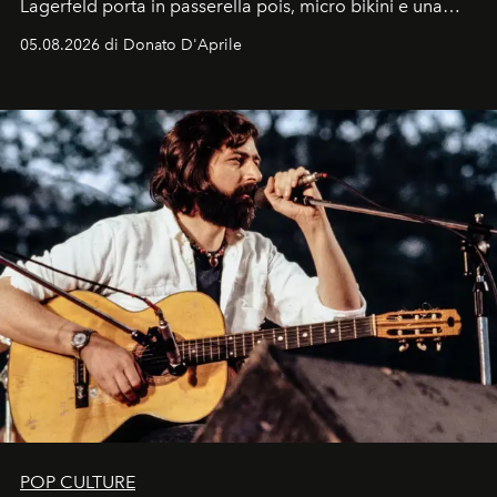
Lagerfeld porta in passerella pois, micro bikini e una
logomania pensata per la spiaggia
, con Cindy, Linda,
05.08.2026 di Donato D'Aprile
Kate, Claudia e Carla una dietro l'altra. Trent'anni dopo,
in un'industria che vive di archivi, quel guardaroba resta
uno dei documenti più contemporanei che abbiamo.
POP CULTURE