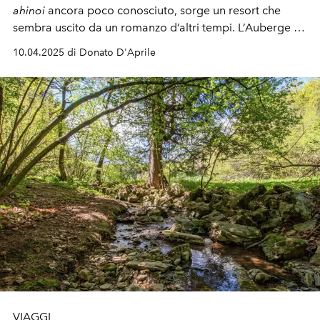
ahinoi
ancora poco conosciuto, sorge un resort che
sembra uscito da un romanzo d’altri tempi. L’Auberge du
Jeu de Paume è molto più di un hotel -
è un racconto
10.04.2025 di Donato D'Aprile
così classy, tra storia e benessere.
VIAGGI