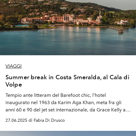
VIAGGI
Summer break in Costa Smeralda, al Cala di
Volpe
Tempio ante litteram del Barefoot chic, l'hotel
inaugurato nel 1963 da Karim Aga Khan, meta fra gli
anni 60 e 90 del jet set internazionale, da Grace Kelly a
Lady Di, conserva oggi intatto, dopo la bella
27.06.2025 di Fabia Di Drusco
ristrutturazione dello studio parigino Moinard Bétaille,
tutto il fascino della costruzione organica di Jacques