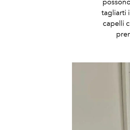
possono 
tagliarti
capelli 
pren