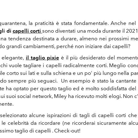
quarantena, la praticità è stata fondamentale. Anche ne
gli di
capelli corti
sono diventati una moda durante il 202
una tendenza destinata a durare, almeno nei prossimi me
do grandi cambiamenti, perché non iniziare dai capelli?
elegante,
il taglio pixie
è il più desiderato del moment
chi vuole tagliare i capelli radicalmente corti. Meglio co
stile corto sui lati e sulla schiena e un po' più lungo nella p
ndo sempre più seguaci. Un esempio è stato la cantant
te ha optato per questo taglio ed è molto soddisfatta del r
sui suoi social network, Miley ha ricevuto molti elogi. Non c'
amente.
 selezionato alcune ispirazioni di tagli di capelli corti c
le celebrità da ricordare (ne ricorderai sicuramente alcun
ossimo taglio di capelli . Check-out!