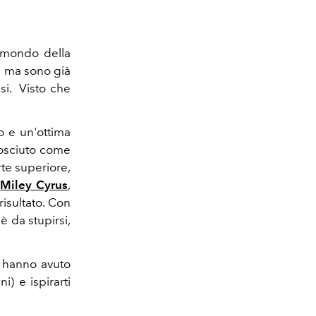
l mondo della
1 ma sono già
si. Visto che
o e un'ottima
nosciuto come
arte superiore,
e
Miley Cyrus
,
isultato. Con
è da stupirsi,
he hanno avuto
i) e ispirarti