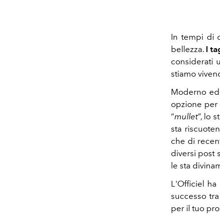
In tempi di 
bellezza.
I ta
considerati 
stiamo viven
Moderno ed 
opzione per 
“
mullet
”, lo 
sta riscuote
che di recen
diversi post 
le sta divin
L'Officiel ha
successo tra 
per il tuo pr