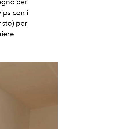
segno per
vips con i
nsto) per
hiere