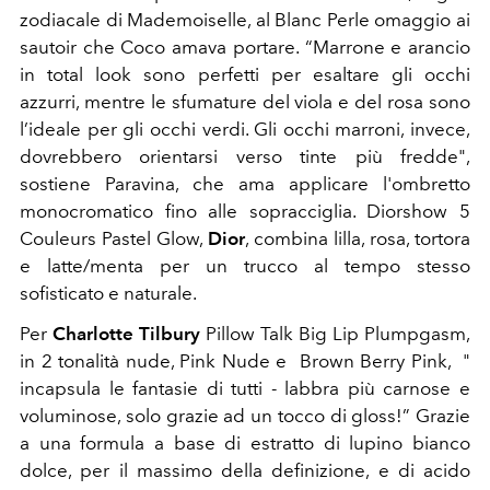
zodiacale di Mademoiselle, al
Blanc Perle omaggio a
i
sautoir che Coco amava portare
.
“Marrone e arancio
in total look sono perfetti per esaltare gli occhi
azzurri, mentre le sfumature del viola e del rosa sono
l’ideale per gli occhi verdi. Gli occhi marroni, invece,
dovrebbero orientarsi verso tinte più fredde",
sostiene Paravina, che ama applicare l'ombretto
monocromatico
fino alle sopracciglia. Diorshow 5
Couleurs Pastel Glow,
Dior
, combina lilla,
rosa, tortora
e latte/menta per un trucco al tempo stesso
sofisticato e naturale.
Per
Charlotte Tilbury
Pillow Talk Big Lip Plumpgasm,
in 2 tonalità nude, Pink Nude e Brown Berry Pink,
"
incapsula le fantasie di tutti - labbra più carnose e
voluminose, solo grazie ad un tocco di gloss!” Grazie
a una formula a base di
estratto di lupino bianco
dolce, per il massimo della definizione
, e di
acido