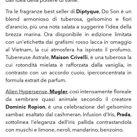
dall'idea della polvere di stelle.
Tra le fragranze best seller di
Diptyque
, Do Son è un
blend armonioso di tuberosa, gelsomino e fiori
d’arancio, più una nota salata a suggerire l'idea della
brezza marina. Ora disponibile in edizione limitata
con un'etichetta dai grafismi rosso lacca in omaggio
al Vietnam, la cui atmosfera ha ispirato il profumo.
Tubereuse Astrale,
Maison Crivelli
, è una tuberosa la
cui rotondità mielata è rafforzata dalla vaniglia
, in
contrasto con un accordo cuoio, iperconcentrata in
formula extrait de parfum.
Alien Hypersense,
Mugler
,
c
osì intensamente floreale
da sembrare quasi animale secondo il creatore
Dominic Ropion
, è una celebrazione del gelsomino
sambac esaltato dal cashmeran.
Infusion d’Iris,
Prada
,
sottolinea l'eleganza dell'iris pallida contrastandola
con muschi e limone, neroli, mandarino, benzoino.