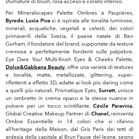
sfumature di blush, rosa acceso e corallo intenso.
Per Mineralscapes Palette Ombres à Paupières,
Byredo
,
Lucia Pica
si è ispirata alle tonalità luminose,
minerali, acquatiche, vegetali e celesti, dei colori
primaverili della Svezia, il paese natale di Ben
Gorham, il fondatore del brand, supportate da
texture
cremose e perfettamente fondenti sulle palpebre.
Eye Dare You! Multi-finish Eyes & Cheeks Palette,
Dolce&Gabbana Beauty
, offre una varietà di textures
e tonalità, matte, metallizzate, glittering, super-
riflettenti a effetto 3D, adatte ai look più daring come
a quelli più naturali. Prismatique Eyes,
Surratt
, unisce
un ombretto in crema opaco e la stessa nuance in
polvere per un tocco scintillante.
Cécile Paravina
,
Global Creative Makeup Partner di
Chanel,
reinventa
Ombre Essentielle
in
14 colori che si rifanno
all'heritage della Maison, dal
Gris Paris
dei tetti di
ardesia della capitale al
Brun Fauve
del leone, segno