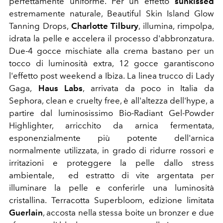
perfettamente uniforme. Per un effetto
sunkissed
estremamente naturale,
Beautiful Skin Island Glow
Tanning Drops,
Charlotte Tilbury
, illumina, rimpolpa,
idrata la pelle e accelera il processo d'abbronzatura.
Due-4 gocce mischiate alla crema bastano per un
tocco di luminosità extra, 12 gocce garantiscono
l'effetto post weekend a Ibiza.
La linea trucco di Lady
Gaga,
Haus Labs
, arrivata da poco in Italia da
Sephora, clean e cruelty free, è all'altezza dell'hype, a
partire dal luminosissimo Bio-Radiant Gel-Powder
Highlighter, arricchito da arnica fermentata,
esponenzialmente più potente dell'arnica
normalmente utilizzata, in grado di ridurre rossori e
irritazioni e proteggere la pelle dallo stress
ambientale, ed estratto di vite argentata per
illuminare la pelle e conferirle una luminosità
cristallina.
Terracotta Superbloom, edizione limitata
Guerlain
, accosta nella stessa boite un
bronzer e due