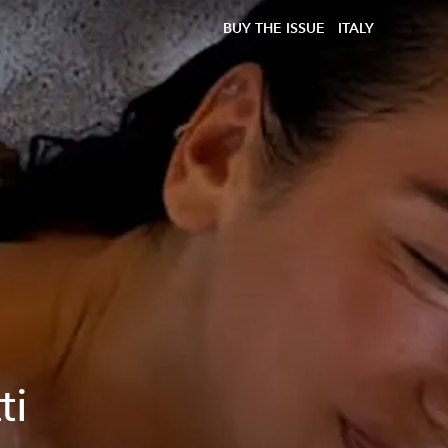
BUY THE ISSUE
ITALY
e
ti