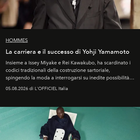
HOMMES
La carriera e il successo di Yohji Yamamoto
Insieme a Issey Miyake e Rei Kawakubo, ha scardinato i
codici tradizionali della costruzione sartoriale,
spingendo la moda a interrogarsi su inedite possibilità
formali e a ridefinire il concetto stesso di silhouette.
05.08.2026 di L'OFFICIEL Italia
Quella di Yohji Yamamoto è storia di un visionario che
ha riscritto i canoni estetici del XX secolo, lasciando
un’impronta indelebile nella storia della moda.