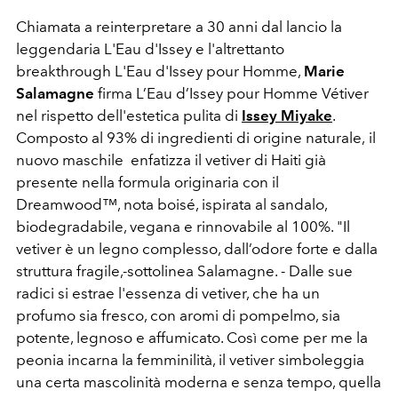
Chiamata a reinterpretare a 30 anni dal lancio la
leggendaria L'Eau d'Issey e l'altrettanto
breakthrough L'Eau d'Issey pour Homme,
Marie
Salamagne
firma L’Eau d’Issey pour Homme Vétiver
nel rispetto dell'estetica pulita di
Issey Miyake
.
Composto al 93% di ingredienti di origine naturale,
il
nuovo maschile
enfatizza il vetiver di Haiti già
presente nella formula originaria con il
Dreamwood™, nota boisé, ispirata al sandalo,
biodegradabile, vegana e rinnovabile al 100%. "Il
vetiver è un legno complesso, dall’odore forte e dalla
struttura fragile,-sottolinea Salamagne. - Dalle sue
radici si estrae l'essenza di vetiver, che ha un
profumo sia fresco, con aromi di pompelmo, sia
potente, legnoso e affumicato. Così come per me la
peonia incarna la femminilità, il vetiver simboleggia
una certa mascolinità moderna e senza tempo, quella