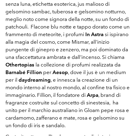
senza luna, etichetta esoterica, jus malioso di
gelsomino sambac, tuberosa e gelsomino notturno,
meglio noto come signora della notte, su un fondo di
patchouli. Flacone blu notte e tappo dorato come un
frammento di meteorite, i profumi
In Astra
si ispirano
alla magia del cosmo, come Mismar, all'inizio
pungente di ginepro e zenzero, ma poi dominato da
una sfaccettatura ambrata e dall'incenso. Si chiama
Othertopias
la collezione di profumi realizzata da
Barnabé Fillion
per
Aesop
, dove il jus è un medium
per il
daydreaming
, e innesca la creazione di un
mondo interno al nostro mondo, al confine tra fisico e
immaginario. Fillion, il fondatore di
Arpa
, brand di
fragranze costruite sul concetto di sinestesia, ha
unito per il marchio australiano in Gloam pepe rosa e
cardamomo, zafferano e mate, rosa e gelsomino su
un fondo di iris e sandalo.