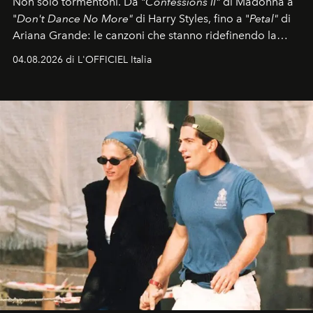
Non solo tormentoni. Da "
Confessions II"
di Madonna a
"
Don't Dance No More"
di Harry Styles, fino a "
Petal"
di
Ariana Grande: le canzoni che stanno ridefinendo la
colonna sonora della stagione.
04.08.2026 di L'OFFICIEL Italia