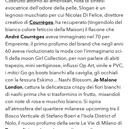
Costruito attorno all'ambroxan, nota di sintesi
evocatrice dell'odore della pelle, Slogan è un
legnoso muschiato per cui Nicolas Di Felice,
direttore
creativo di
Courrèges
, ha
recuperato (tingendolo del
bianco colore feticcio della Maison) il flacone che
André Courrèges
aveva immaginato nel 70 per
Empreinte, il primo profumo del brand che negli anni
60 aveva rivoluzionato la moda con l'immaginario sci-
fi della moon Girl Collection, per non parlare di abiti
trapezio, mini vertiginose, influssi Op Art, vinile e PVC,
i mitici Go go boots bianchi alla caviglia, gli occhiali
con la fessura Eskimo ... Nashi Blossom,
Jo Malone
London
, cattura la delicatezza crispy dei fiori bianchi
di nashi prima che si trasformino in frutto, mixandoli
con note di rosa e muschio bianco. Si ispira
all'atmosfera del quartiere milanese upcoming tra il
Bosco Verticale di Stefano Boeri e l'Isola District of
Nolo, il nuovo profumo della serie Le Vie di Milano di