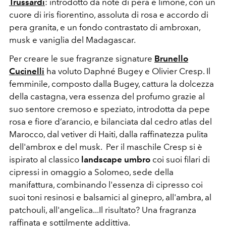
Trussardi
: introdotto da note di pera e limone, con un
cuore di iris fiorentino, assoluta di rosa e accordo di
pera granita, e un fondo contrastato di ambroxan,
musk e vaniglia del Madagascar.
Per creare le sue fragranze signature
Brunello
Cucinelli
ha voluto Daphné Bugey e Olivier Cresp. Il
femminile, composto dalla Bugey, cattura la dolcezza
della castagna, vera essenza del profumo grazie al
suo sentore cremoso e speziato, introdotta da pepe
rosa e fiore d’arancio, e bilanciata dal cedro atlas del
Marocco, dal vetiver di Haiti, dalla raffinatezza pulita
dell'ambrox e del musk. Per il maschile Cresp si è
ispirato al classico
landscape umbro
coi suoi filari di
cipressi in omaggio a Solomeo, sede della
manifattura, combinando l'essenza di cipresso coi
suoi toni resinosi e balsamici al ginepro, all'ambra, al
patchouli, all'angelica...Il risultato? Una fragranza
raffinata e sottilmente addittiva.