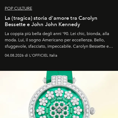
POP CULTURE
La (tragica) storia d'amore tra Carolyn
Bessette e John John Kennedy
La coppia più bella degli anni '90. Lei chic, bionda, alla
moda. Lui, il sogno Americano per eccellenza. Bello,
sfuggevole, sfacciato, impeccabile. Carolyn Bessette e
John John Kennedy sono i protagonisti della storia
04.08.2026 di L'OFFICIEL Italia
d'amore tragica che più ha segnato gli anni '90.