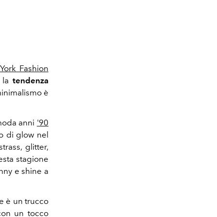
York Fashion
, la
tendenza
minimalismo è
 moda anni
'90
co di glow nel
trass, glitter,
uesta stagione
nny e shine a
e è un trucco
 con un tocco