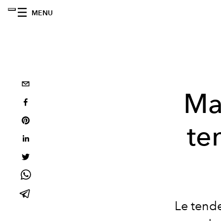
MENU
Ma
te
Le tend