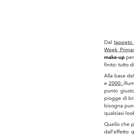
Dal
tappeto
Week Primav
make-up
per
finito: tutto 
Alla base del
e
2000:
illu
punto giusto 
piogge di bri
bisogna pun
qualsiasi loo
Quello che p
dall'effetto