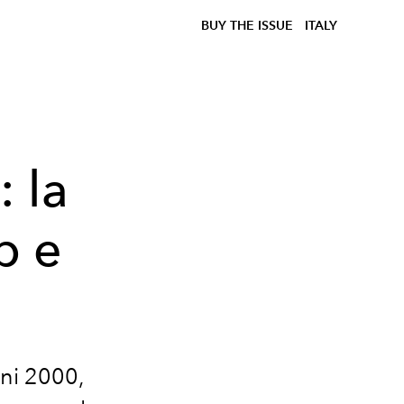
BUY THE ISSUE
ITALY
 la
p e
e
ni 2000,