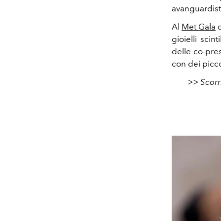
avanguardist
Al
Met Gala
d
gioielli scint
delle co-pres
con dei piccol
>> Scorri