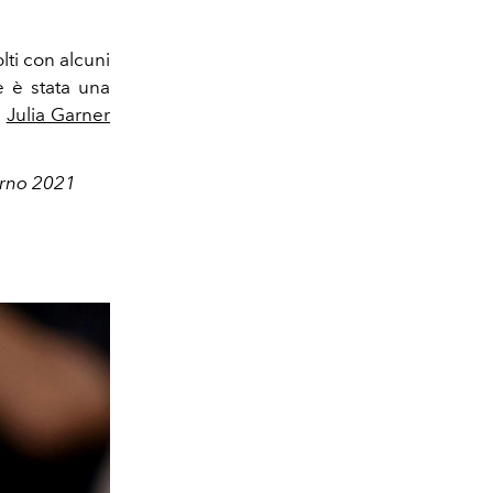
lti con alcuni
 è stata una
o
Julia Garner
verno 2021