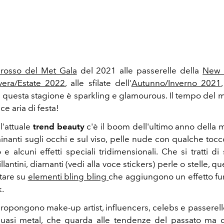
 rosso del Met Gala
del 2021 alle passerelle della
New 
era/Estate 2022
, alle sfilate dell'
Autunno/Inverno 2021
 questa stagione è sparkling e glamourous. I
l tempo del 
dice aria di festa!
l'attuale
trend beauty
c'è il boom dell'ultimo anno della
minanti sugli occhi e sul viso, pelle nude con qualche toc
e alcuni effetti speciali tridimensionali.
Che si tratti di s
llantini, diamanti (vedi alla voce stickers) perle o stelle, q
tare su
elementi bling bling
che aggiungono un effetto fu
k.
ropongono make-up artist, influencers, celebs e passerell
 quasi metal, che guarda alle tendenze del passato ma