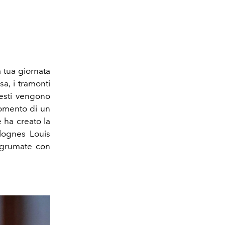
 tua giornata
a, i tramonti
esti vengono
momento di un
e ha creato la
olognes Louis
agrumate con