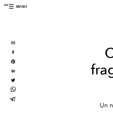
MENU
C
fra
Un n