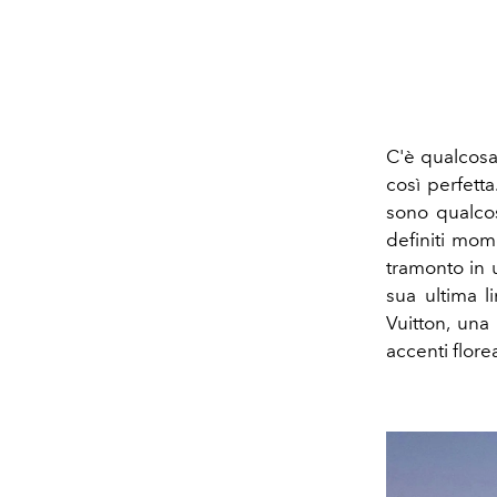
C'è qualcosa
così perfett
sono qualco
definiti mom
tramonto in
sua ultima l
Vuitton, un
accenti florea