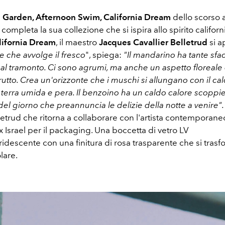
 Garden, Afternoon Swim, California Dream
dello scorso 
completa la sua collezione che si ispira allo spirito californ
lifornia Dream
, il maestro
Jacques Cavallier Belletrud
si a
e che avvolge il fresco
", spiega:
"Il mandarino ha tante sfa
 al tramonto. Ci sono agrumi, ma anche un aspetto floreale o
rutto. Crea un'orizzonte che i muschi si allungano con il ca
 terra umida e pera. Il benzoino ha un caldo calore scoppie
 del giorno che preannuncia le delizie della notte a venire"
letrud che ritorna a collaborare con l'artista contemporane
 Israel per il packaging. Una boccetta di vetro LV
iridescente con una finitura di rosa trasparente che si trasf
lare.