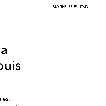
BUY THE ISSUE
ITALY
la
ouis
es, i