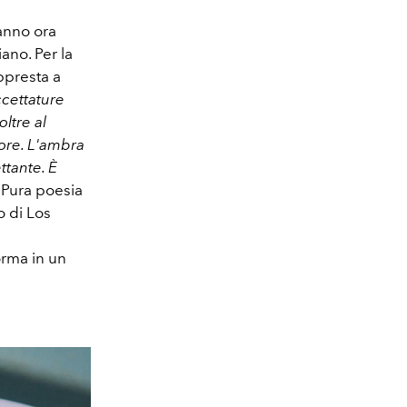
anno ora
iano. Per la
ppresta a
ccettature
ltre al
lore. L'ambra
ttante. È
.
Pura poesia
o di Los
orma in un