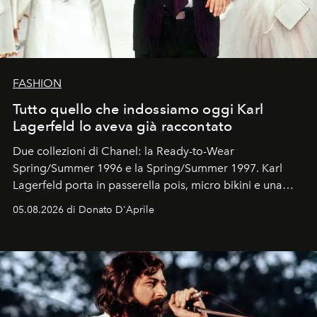
FASHION
Tutto quello che indossiamo oggi Karl
Lagerfeld lo aveva già raccontato
Due collezioni di Chanel: la Ready-to-Wear
Spring/Summer 1996 e la Spring/Summer 1997. Karl
Lagerfeld porta in passerella pois, micro bikini e una
logomania pensata per la spiaggia
, con Cindy, Linda,
05.08.2026 di Donato D'Aprile
Kate, Claudia e Carla una dietro l'altra. Trent'anni dopo,
in un'industria che vive di archivi, quel guardaroba resta
uno dei documenti più contemporanei che abbiamo.