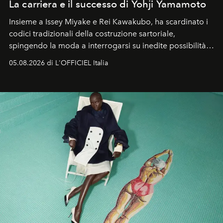
La carriera e il successo di Yohji Yamamoto
Insieme a Issey Miyake e Rei Kawakubo, ha scardinato i
codici tradizionali della costruzione sartoriale,
spingendo la moda a interrogarsi su inedite possibilità
formali e a ridefinire il concetto stesso di silhouette.
05.08.2026 di L'OFFICIEL Italia
Quella di Yohji Yamamoto è storia di un visionario che
ha riscritto i canoni estetici del XX secolo, lasciando
un’impronta indelebile nella storia della moda.