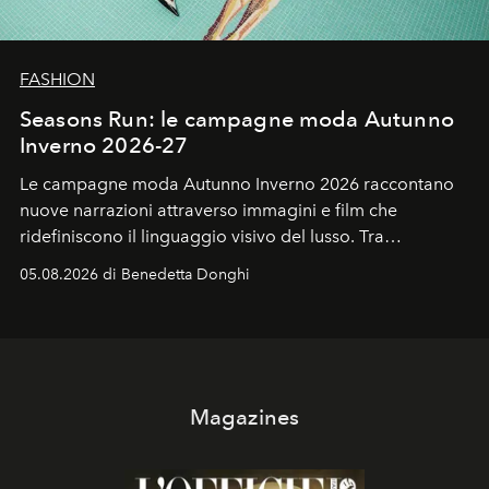
FASHION
Seasons Run: le campagne moda Autunno
Inverno 2026-27
Le campagne moda Autunno Inverno 2026 raccontano
nuove narrazioni attraverso immagini e film che
ridefiniscono il linguaggio visivo del lusso. Tra
protagonisti del cinema, volti della cultura
05.08.2026 di Benedetta Donghi
contemporanea e storytelling d'autore, le maison
trasformano ogni campagna in uno storytelling capace
di esprimere identità, visione e desiderio.
Magazines