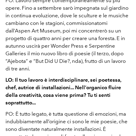
PO:
Lavoro sempre contemporaneamente su più
opere. Fino a settembre sarò impegnata sul giardino
in continua evoluzione, dove le sculture e le musiche
cambiano con le stagioni, commissionatomi
dall’Aspen Art Museum, poi mi concentrerò su un
progetto di quattro anni per creare una foresta. E in
autunno uscirà per Wonder Press e Serpentine
Galleries il mio nuovo libro di poesie (il terzo, dopo
“Ajebota” e “But Did U Die?, nda), frutto di un lavoro
di tre anni.
LO: Il tuo lavoro è interdisciplinare, sei poetessa,
chef, autrice di installazioni... Nell’organico fluire
della creatività, cosa
viene prima? Tu ti senti
soprattutto...
PO:
È tutto legato, è tutta questione di emozioni, ma
indubbiamente all’origine ci sono le mie poesie, che
sono diventate naturalmente installazioni. È