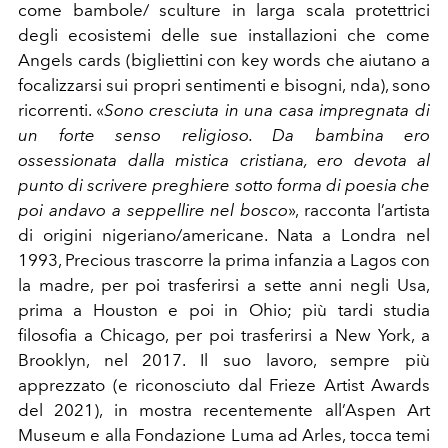
come bambole/ sculture in larga scala protettrici
degli ecosistemi delle sue installazioni che come
Angels cards (bigliettini con key words che aiutano a
focalizzarsi sui propri sentimenti e bisogni, nda), sono
ricorrenti. «
Sono cresciuta in una casa impregnata di
un forte senso religioso. Da bambina ero
ossessionata dalla mistica cristiana, ero devota al
punto di scrivere preghiere sotto forma di poesia che
poi andavo a seppellire nel bosco
», racconta l’artista
di origini nigeriano/americane. Nata a Londra nel
1993, Precious trascorre la prima infanzia a Lagos con
la madre, per poi trasferirsi a sette anni negli Usa,
prima a Houston e poi in Ohio; più tardi studia
filosofia a Chicago, per poi trasferirsi a New York, a
Brooklyn, nel 2017. Il suo lavoro, sempre più
apprezzato (e riconosciuto dal Frieze Artist Awards
del 2021), in mostra recentemente all’Aspen Art
Museum e alla Fondazione Luma ad Arles, tocca temi