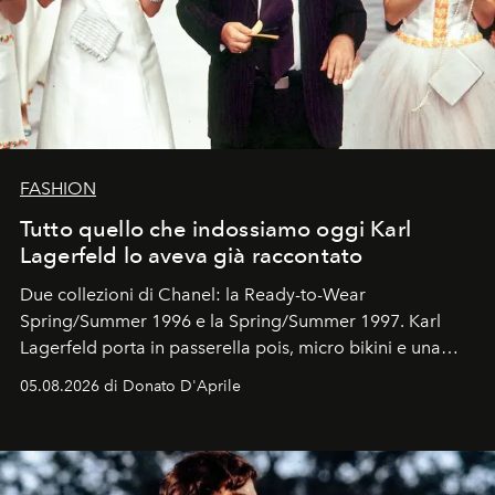
FASHION
Tutto quello che indossiamo oggi Karl
Lagerfeld lo aveva già raccontato
Due collezioni di Chanel: la Ready-to-Wear
Spring/Summer 1996 e la Spring/Summer 1997. Karl
Lagerfeld porta in passerella pois, micro bikini e una
logomania pensata per la spiaggia
, con Cindy, Linda,
05.08.2026 di Donato D'Aprile
Kate, Claudia e Carla una dietro l'altra. Trent'anni dopo,
in un'industria che vive di archivi, quel guardaroba resta
uno dei documenti più contemporanei che abbiamo.