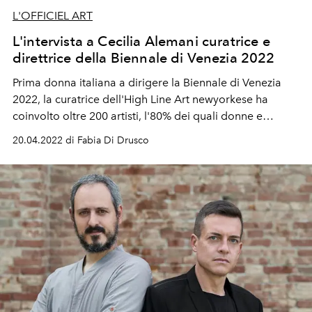
L'OFFICIEL ART
L'intervista a Cecilia Alemani curatrice e
direttrice della Biennale di Venezia 2022
Prima donna italiana a dirigere la Biennale di Venezia
2022, la curatrice dell'High Line Art newyorkese ha
coinvolto oltre 200 artisti, l'80% dei quali donne e
soggetti non binari. La mostra esplora le grandi
20.04.2022 di Fabia Di Drusco
inquietudini contemporanee e si propone come un
ritorno a celebrare l'arte in comunità.