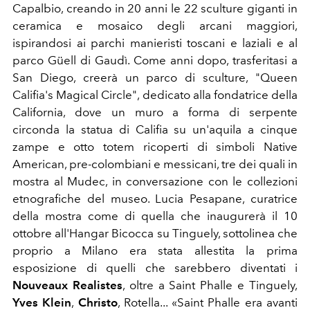
Capalbio, creando in 20 anni le 22 sculture giganti in
ceramica e mosaico degli arcani maggiori,
ispirandosi ai parchi manieristi toscani e laziali e al
parco Güell di Gaudì. Come anni dopo, trasferitasi a
San Diego, creerà un parco di sculture, "Queen
Califia's Magical Circle", dedicato alla fondatrice della
California, dove un muro a forma di serpente
circonda la statua di Califia su un'aquila a cinque
zampe e otto totem ricoperti di simboli Native
American, pre-colombiani e messicani, tre dei quali in
mostra al Mudec, in conversazione con le collezioni
etnografiche del museo. Lucia Pesapane, curatrice
della mostra come di quella che inaugurerà il 10
ottobre all'Hangar Bicocca su Tinguely, sottolinea che
proprio a Milano era stata allestita la prima
esposizione di quelli che sarebbero diventati i
Nouveaux Realistes
, oltre a Saint Phalle e Tinguely,
Yves Klein
,
Christo
, Rotella... «Saint Phalle era avanti