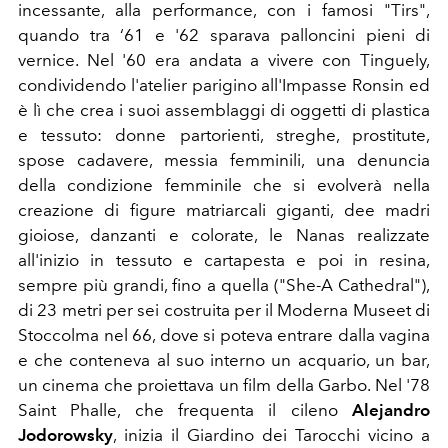
incessante, alla performance, con i famosi "Tirs",
quando tra ‘61 e '62 sparava palloncini pieni di
vernice. Nel '60 era andata a vivere con Tinguely,
condividendo l'atelier parigino all'Impasse Ronsin ed
è lì che crea i suoi assemblaggi di oggetti di plastica
e tessuto: donne partorienti, streghe, prostitute,
spose cadavere, messia femminili, una denuncia
della condizione femminile che si evolverà nella
creazione di figure matriarcali giganti, dee madri
gioiose, danzanti e colorate, le Nanas realizzate
all'inizio in tessuto e cartapesta e poi in resina,
sempre più grandi, fino a quella ("She-A Cathedral"),
di 23 metri per sei costruita per il Moderna Museet di
Stoccolma nel 66, dove si poteva entrare dalla vagina
e che conteneva al suo interno un acquario, un bar,
un cinema che proiettava un film della Garbo. Nel '78
Saint Phalle, che frequenta il cileno
Alejandro
Jodorowsky
, inizia il Giardino dei Tarocchi vicino a