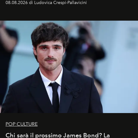
08.08.2026 di Ludovica Crespi-Pallavicini
celeste per seguire il passaggio delle
Perseidi
, quelle
che chiamiamo comunemente
stelle cadenti
, e affidare
all’universo i desideri più segreti
POP CULTURE
Chi sarà il prossimo James Bond? La