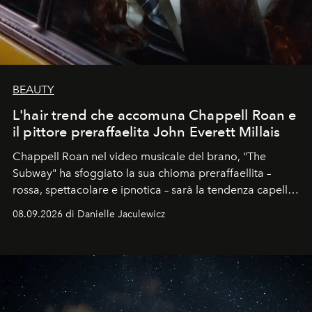
BEAUTY
L'hair trend che accomuna Chappell Roan e
il pittore preraffaelita John Everett Millais
Chappell Roan nel video musicale del brano, "The
Subway" ha sfoggiato la sua chioma preraffaellita –
rossa, spettacolare e ipnotica – sarà la tendenza capelli
dell'autunno?
08.09.2026 di Danielle Jaculewicz