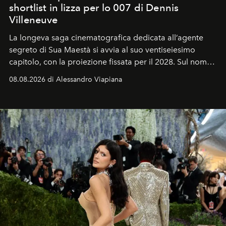
shortlist in lizza per lo 007 di Dennis
Villeneuve
La longeva saga cinematografica dedicata all’agente
segreto di Sua Maestà si avvia al suo ventiseiesimo
capitolo, con la proiezione fissata per il 2028. Sul nome
dell’attore chiamato a raccogliere l’eredità di Daniel
08.08.2026 di Alessandro Viapiana
Craig, però, regna ancora il più assoluto riserbo.