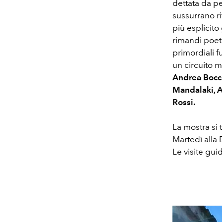
dettata da pe
sussurrano ri
più esplicito
rimandi poet
primordiali fu
un circuito mu
Andrea Bocca
Mandalaki, A
Rossi.
La mostra si
Martedì alla
Le visite gui