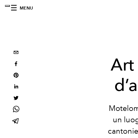
MENU
Art
d’
Motelom
un luog
cantonier