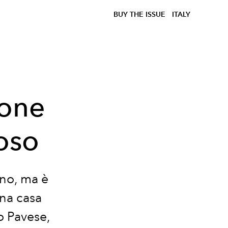
BUY THE ISSUE
ITALY
ione
oso
no, ma è
una casa
io Pavese,