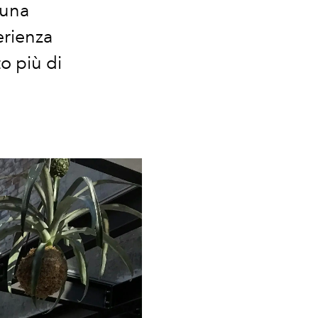
 una
erienza
to più di