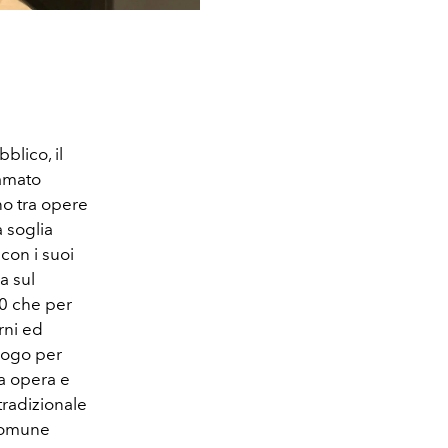
blico, il
amato
no tra opere
a soglia
con i suoi
a sul
90 che per
rni ed
luogo per
ra opera e
tradizionale
 comune