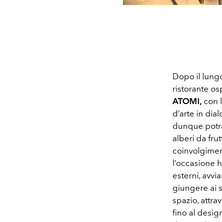
Dopo il lungo
ristorante os
ATOMI,
con l
d’arte in dia
dunque potrà
alberi da fru
coinvolgiment
l’occasione h
esterni, avvi
giungere ai s
spazio, attra
fino al desi