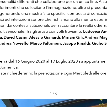
rsonalità differenti che collaborano per un unico fine. Al
ferimenti che sollecitano l’immaginazione, altre si presen
 generando una mostra ‘site specific’ composta di sensazion
ici ed interazioni sonore che richiamano alla mente esperi
ori dai contesti istituzionali, per raccontare la realtà odier
ltisensoriale. Tra gli artisti coinvolti troviamo:
Ludovica An
, David Casini, Alessio Gianardi, Miriam Gili, Andrea Ma
ndrea Noviello, Marco Paltrinieri, Jacopo Rinaldi, Giulio 
 terrà dal 16 Giugno 2020 al 19 Luglio 2020 su appuntamen
 Domenica.
date richiederanno la prenotazione ogni Mercoledì alle ore
1
/
6