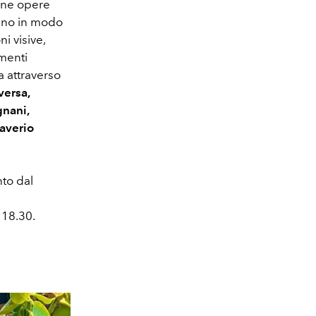
cune opere
tano in modo
i visive,
menti
na attraverso
versa,
gnani,
Saverio
to dal
 18.30.