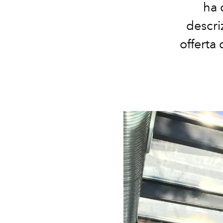
ha 
descri
offerta 