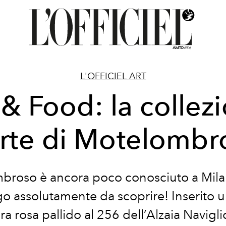
L'OFFICIEL ART
 & Food: la collez
arte di Motelombr
broso è ancora poco conosciuto a Mila
o assolutamente da scoprire! Inserito 
a rosa pallido al 256 dell’Alzaia Navigl