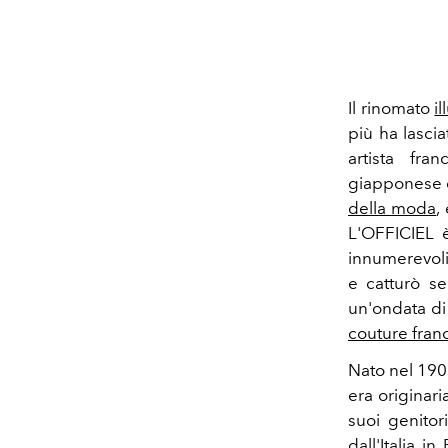
Il rinomato
il
più ha lasci
artista fra
giapponese d
della moda
,
L'OFFICIEL è
innumerevoli
e catturò s
un'ondata di 
couture fran
Nato nel 190
era originar
suoi genitor
dall'Italia i