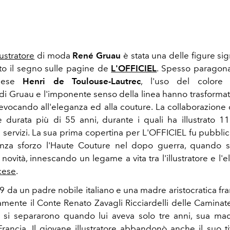
lustratore
di moda
René Gruau
è stata una delle figure sig
ato il segno sulle pagine de
L'OFFICIEL
. Spesso paragona
ncese
Henri de Toulouse-Lautrec
, l'uso del colore d
i Gruau e l'imponente senso della linea hanno trasformato
 evocando all'eleganza ed alla couture. La collaborazione
 durata più di 55 anni, durante i quali ha illustrato 1
 servizi. La sua prima copertina per L'OFFICIEL fu pubblic
enza sforzo l'Haute Couture nel dopo guerra, quando s
novità, innescando un legame a vita tra l'illustratore e l'
cese
.
9 da un padre nobile italiano e una madre aristocratica fr
iamente il Conte Renato Zavagli Ricciardelli delle Caminat
i si separarono quando lui aveva solo tre anni, sua madr
n Francia. Il giovane illustratore abbandonò anche il suo t