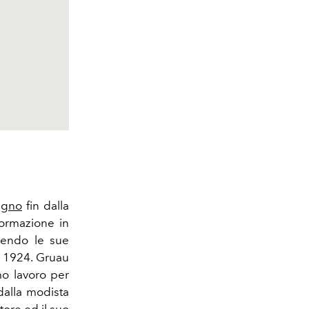
egno
fin dalla
ormazione in
dendo le sue
el 1924. Gruau
mo lavoro per
dalla modista
tore ed il suo