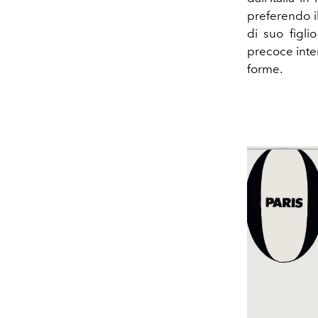
preferendo 
di suo figl
precoce inter
forme.