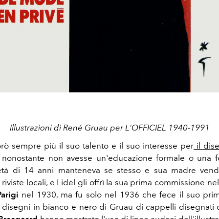
Illustrazioni di René Gruau per L'OFFICIEL 1940-1991
rò sempre più il suo talento e il suo interesse per
il dis
, nonostante non avesse un'educazione formale o una f
l'età di 14 anni manteneva se stesso e sua madre ven
 a riviste locali, e Lidel gli offrì la sua prima commissione n
Parigi
nel 1930, ma fu solo nel 1936 che fece il suo pri
I disegni in bianco e nero di Gruau di cappelli disegnati 
 Braagaard
hanno mostrato l'uso di linee audaci dell'illustra