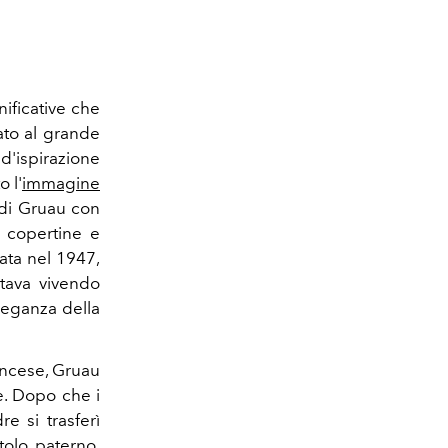
nificative che
to al grande
'ispirazione
 l'
immagine
 di Gruau con
1 copertine e
ata nel 1947,
tava vivendo
eleganza della
ancese, Gruau
e. Dopo che i
e si trasferì
itolo paterno,