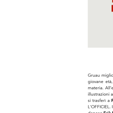
Gruau miglio
giovane età
materia. Al
illustrazioni
si trasferì a
L'OFFICIEL. 
danese
Erik