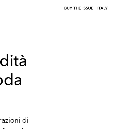
BUY THE ISSUE
ITALY
dità
moda
razioni di