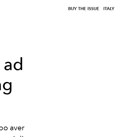
BUY THE ISSUE
ITALY
a ad
ng
po aver