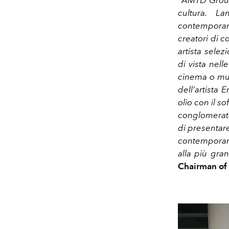
"AMTD Group I
cultura. L
contemporane
creatori di c
artista selez
di vista nelle
cinema o mus
dell'artista 
olio con il 
conglomerato
di presentar
contemporane
alla più gran
Chairman of 