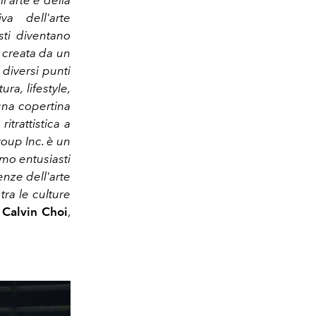
l'arte e della
a dell'arte
sti diventano
e creata da un
 diversi punti
ura, lifestyle,
una copertina
itrattistica a
oup Inc. è un
mo entusiasti
nze dell'arte
ra le culture
 Calvin
Choi
,