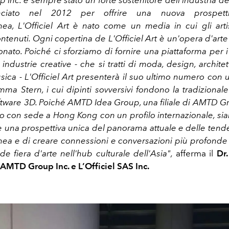
nc. è sempre stato un forte sostenitore dell'industria del
anciato nel 2012 per offrire una nuova prospettiv
a, L'Officiel Art è nato come un media in cui gli arti
ontenuti. Ogni copertina de L'Officiel Art è un'opera d'art
ionato. Poiché ci sforziamo di fornire una piattaforma per i
 industrie creative - che si tratti di moda, design, architett
ica - L'Officiel Art presenterà il suo ultimo numero con 
Emma Stern, i cui dipinti sovversivi fondono la tradizionale r
software 3D. Poiché AMTD Idea Group, una filiale di AMTD Gr
 con sede a Hong Kong con un profilo internazionale, sia
e una prospettiva unica del panorama attuale e delle tende
a e di creare connessioni e conversazioni più profonde t
de fiera d'arte nell'hub culturale dell'Asia",
afferma il
Dr.
AMTD Group Inc. e L’Officiel SAS Inc.