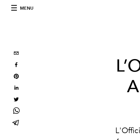
MENU
L’O
A
L'Offi