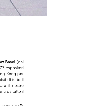
rt Basel
(dal
177 espositori
Hong Kong per
ti di tutto il
are il nostro
ti da tutto il