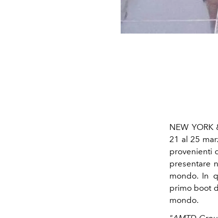
NEW YORK &
21 al 25 marz
provenienti 
presentare nu
mondo. In q
primo boot de
mondo.