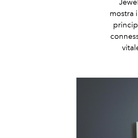
Jewel
mostra i
princip
connessi
vita