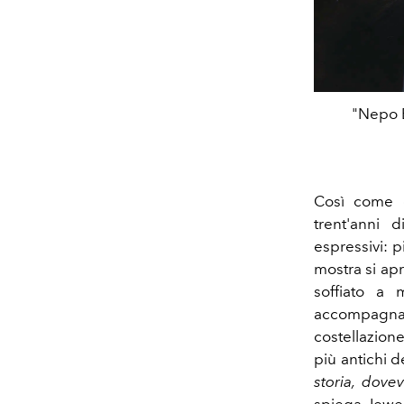
"Nepo B
Così come d
trent'anni d
espressivi: pi
mostra si ap
soffiato a 
accompagnat
costellazione
più antichi de
storia, dove