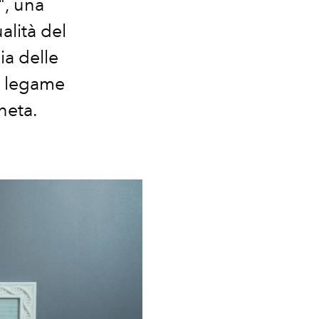
", una
alità del
ia delle
il legame
neta.