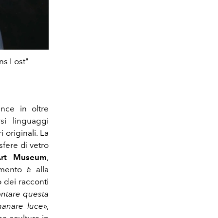
ns Lost"
nce in oltre
rsi linguaggi
i originali. La
 sfere di vetro
rt Museum
,
mento è alla
o dei racconti
ntare questa
emanare luce
»,