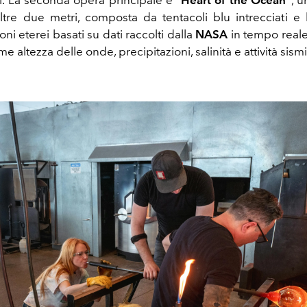
. La seconda opera principale è "
Heart of the Ocean"
, u
oltre due metri, composta da tentacoli blu intrecciati e
i eterei basati su dati raccolti dalla
NASA
in tempo real
e altezza delle onde, precipitazioni, salinità e attività sismi