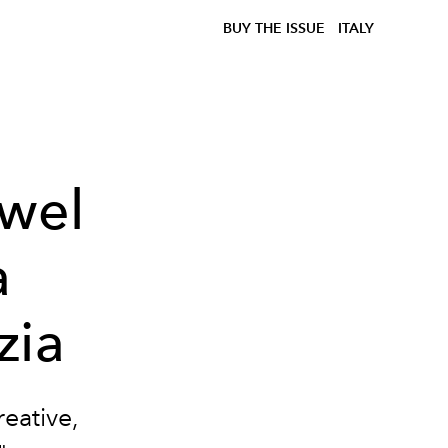
BUY THE ISSUE
ITALY
ewel
a
zia
reative,