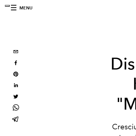
MENU
Dis
"M
Cresciu