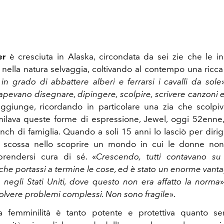
her
è cresciuta in Alaska, circondata da sei zie che le 
 nella natura selvaggia, coltivando al contempo una ricca v
 in grado di abbattere alberi e ferrarsi i cavalli da sole
apevano disegnare, dipingere, scolpire, scrivere canzoni 
aggiunge, ricordando in particolare una zia che scolpiva
ilava queste forme di espressione, Jewel, oggi 52enne
nch di famiglia. Quando a soli 15 anni lo lasciò per dirige
 scossa nello scoprire un mondo in cui le donne non
rendersi cura di sé. «
Crescendo, tutti contavano s
che portassi a termine le cose, ed è stato un enorme van
a negli Stati Uniti, dove questo non era affatto la norma
»
solvere problemi complessi. Non sono fragile
».
a femminilità è tanto potente e protettiva quanto se