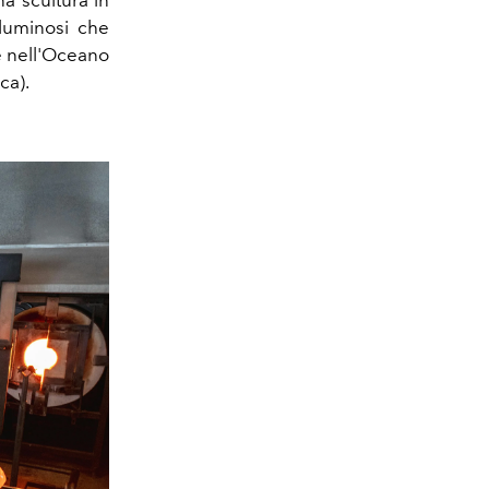
na scultura in
 luminosi che
e nell'Oceano
ca).