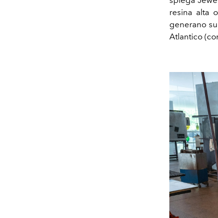
spiega Jewel
resina alta 
generano suon
Atlantico (com