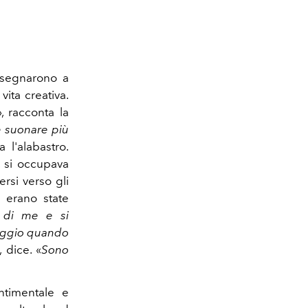
insegnarono a
ita creativa.
», racconta la
e suonare più
 l'alabastro.
, si occupava
rsi verso gli
 erano state
u di me e si
taggio quando
, dice. «
Sono
ntimentale e