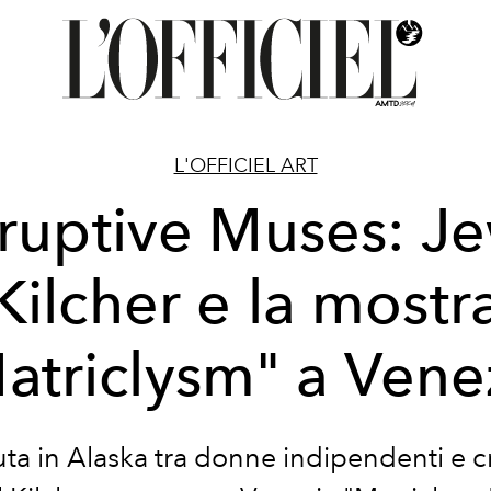
L'OFFICIEL ART
ruptive Muses: J
Kilcher e la mostr
atriclysm" a Vene
ta in Alaska tra donne indipendenti e c