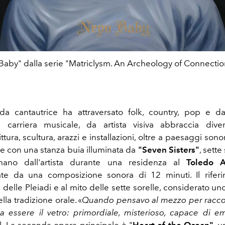
aby" dalla serie "Matriclysm. An Archeology of Connectio
a cantautrice ha attraversato folk, country, pop e da
i carriera musicale, da artista visiva abbraccia dive
ttura, scultura, arazzi e installazioni, oltre a paesaggi sonor
re con una stanza buia illuminata da
"Seven Sisters"
, sette
mano dall'artista durante una residenza al
Toledo A
e da una composizione sonora di 12 minuti. Il riferi
 delle Pleiadi e al mito delle sette sorelle, considerato un
lla tradizione orale. «
Quando pensavo al mezzo per racco
va essere il vetro: primordiale, misterioso, capace di 