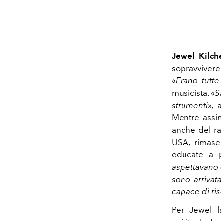
Jewel Kilc
sopravvivere
«
Erano tutte
musicista. «
S
strumenti
», 
Mentre assim
anche del ra
USA, rimase
educate a p
aspettavano 
sono arrivat
capace di ri
Per Jewel l