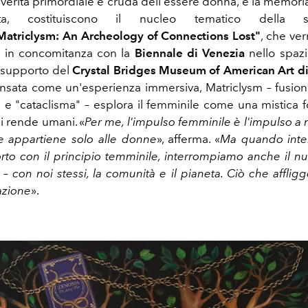
a verità primordiale e cruda dell'essere donna, e la memori
ta, costituiscono il nucleo tematico della 
Matriclysm: An Archeology of Connections Lost"
, che ve
o in concomitanza con la
Biennale di Venezia
nello spaz
l supporto del
Crystal Bridges Museum of American Art di
ensata come un'esperienza immersiva, Matriclysm – fusion
" e "cataclisma" – esplora il femminile come una mistica
i rende umani. «
Per me, l'impulso femminile è l'impulso a 
e appartiene solo alle donne
», afferma. «
Ma quando inte
rto con il principio temminile, interrompiamo anche il nu
– con noi stessi, la comunità e il pianeta. Ciò che afflig
azione
».