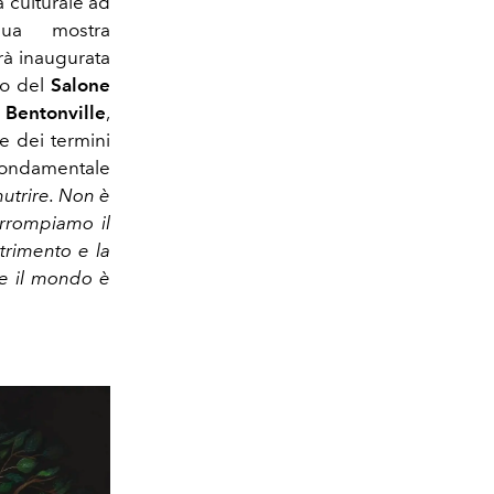
a culturale ad
sua mostra
rrà inaugurata
io del
Salone
 Bentonville
,
e dei termini
 fondamentale
nutrire. Non è
rrompiamo il
trimento e la
ge il mondo è