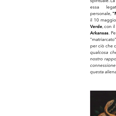
spirituale. L
essa lega
personale,
"
il 10 maggi
Verde
, con i
Arkansas
. P
"matriarcato
per ciò che c
qualcosa ch
nostro rappo
connessione 
questa alien