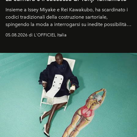
Insieme a Issey Miyake e Rei Kawakubo, ha scardinato i
codici tradizionali della costruzione sartoriale,
spingendo la moda a interrogarsi su inedite possibilità
formali e a ridefinire il concetto stesso di silhouette.
05.08.2026 di L'OFFICIEL Italia
Quella di Yohji Yamamoto è storia di un visionario che
ha riscritto i canoni estetici del XX secolo, lasciando
un’impronta indelebile nella storia della moda.