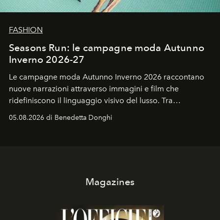
FASHION
Seasons Run: le campagne moda Autunno
Inverno 2026-27
Le campagne moda Autunno Inverno 2026 raccontano
nuove narrazioni attraverso immagini e film che
ridefiniscono il linguaggio visivo del lusso. Tra
protagonisti del cinema, volti della cultura
05.08.2026 di Benedetta Donghi
contemporanea e storytelling d'autore, le maison
trasformano ogni campagna in uno storytelling capace
di esprimere identità, visione e desiderio.
Magazines