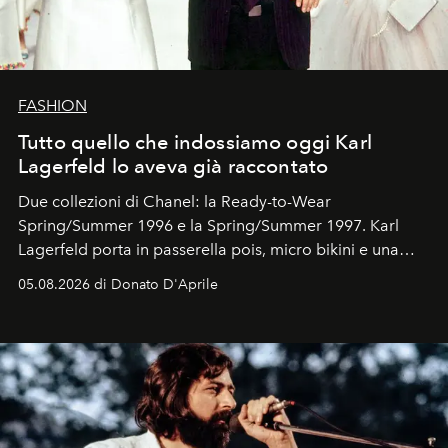
FASHION
Tutto quello che indossiamo oggi Karl
Lagerfeld lo aveva già raccontato
Due collezioni di Chanel: la Ready-to-Wear
Spring/Summer 1996 e la Spring/Summer 1997. Karl
Lagerfeld porta in passerella pois, micro bikini e una
logomania pensata per la spiaggia
, con Cindy, Linda,
05.08.2026 di Donato D'Aprile
Kate, Claudia e Carla una dietro l'altra. Trent'anni dopo,
in un'industria che vive di archivi, quel guardaroba resta
uno dei documenti più contemporanei che abbiamo.