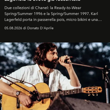
Due collezioni di Chanel: la Ready-to-Wear
Spring/Summer 1996 e la Spring/Summer 1997. Karl
Lagerfeld porta in passerella pois, micro bikini e una
logomania pensata per la spiaggia
, con Cindy, Linda,
05.08.2026 di Donato D'Aprile
Kate, Claudia e Carla una dietro l'altra. Trent'anni dopo,
in un'industria che vive di archivi, quel guardaroba resta
uno dei documenti più contemporanei che abbiamo.