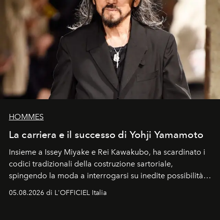
HOMMES
La carriera e il successo di Yohji Yamamoto
Insieme a Issey Miyake e Rei Kawakubo, ha scardinato i
codici tradizionali della costruzione sartoriale,
spingendo la moda a interrogarsi su inedite possibilità
formali e a ridefinire il concetto stesso di silhouette.
05.08.2026 di L'OFFICIEL Italia
Quella di Yohji Yamamoto è storia di un visionario che
ha riscritto i canoni estetici del XX secolo, lasciando