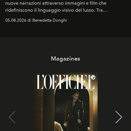
nuove narrazioni attraverso immagini e film che
ridefiniscono il linguaggio visivo del lusso. Tra
protagonisti del cinema, volti della cultura
05.08.2026 di Benedetta Donghi
contemporanea e storytelling d'autore, le maison
trasformano ogni campagna in uno storytelling capace
di esprimere identità, visione e desiderio.
Magazines