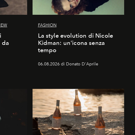
IEW
FASHION
i
La style evolution di Nicole
d da
Kidman: un'icona senza
tempo
06.08.2026 di Donato D'Aprile