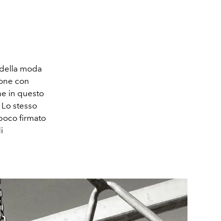
 della moda
ione con
he in questo
. Lo stesso
 poco firmato
i