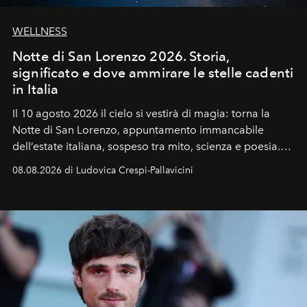
WELLNESS
Notte di San Lorenzo 2026. Storia,
significato e dove ammirare le stelle cadenti
in Italia
Il 10 agosto 2026 il cielo si vestirà di magia: torna la
Notte di San Lorenzo
, appuntamento immancabile
dell’estate italiana, sospeso tra mito, scienza e poesia.
Sarà il momento in cui gli occhi si alzano verso la volta
08.08.2026 di Ludovica Crespi-Pallavicini
celeste per seguire il passaggio delle
Perseidi
, quelle
che chiamiamo comunemente
stelle cadenti
, e affidare
all’universo i desideri più segreti