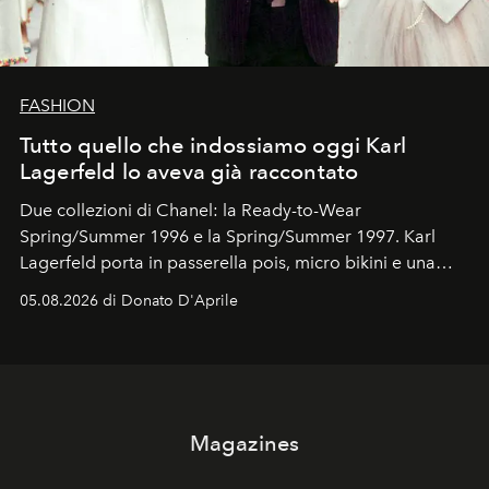
FASHION
Tutto quello che indossiamo oggi Karl
Lagerfeld lo aveva già raccontato
Due collezioni di Chanel: la Ready-to-Wear
Spring/Summer 1996 e la Spring/Summer 1997. Karl
Lagerfeld porta in passerella pois, micro bikini e una
logomania pensata per la spiaggia
, con Cindy, Linda,
05.08.2026 di Donato D'Aprile
Kate, Claudia e Carla una dietro l'altra. Trent'anni dopo,
in un'industria che vive di archivi, quel guardaroba resta
uno dei documenti più contemporanei che abbiamo.
Magazines