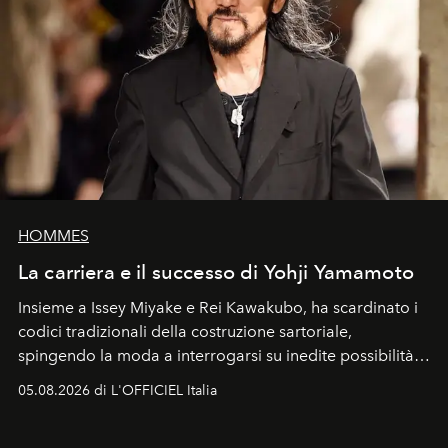
HOMMES
La carriera e il successo di Yohji Yamamoto
Insieme a Issey Miyake e Rei Kawakubo, ha scardinato i
codici tradizionali della costruzione sartoriale,
spingendo la moda a interrogarsi su inedite possibilità
formali e a ridefinire il concetto stesso di silhouette.
05.08.2026 di L'OFFICIEL Italia
Quella di Yohji Yamamoto è storia di un visionario che
ha riscritto i canoni estetici del XX secolo, lasciando