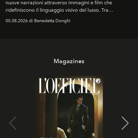
nuove narrazioni attraverso immagini e film che
ridefiniscono il linguaggio visivo del lusso. Tra
protagonisti del cinema, volti della cultura
05.08.2026 di Benedetta Donghi
contemporanea e storytelling d'autore, le maison
trasformano ogni campagna in uno storytelling capace
di esprimere identità, visione e desiderio.
Magazines