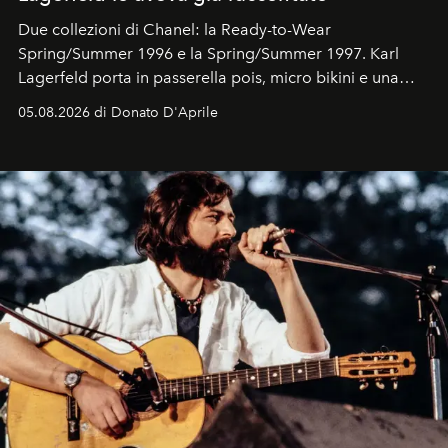
Due collezioni di Chanel: la Ready-to-Wear
Spring/Summer 1996 e la Spring/Summer 1997. Karl
Lagerfeld porta in passerella pois, micro bikini e una
logomania pensata per la spiaggia
, con Cindy, Linda,
05.08.2026 di Donato D'Aprile
Kate, Claudia e Carla una dietro l'altra. Trent'anni dopo,
in un'industria che vive di archivi, quel guardaroba resta
uno dei documenti più contemporanei che abbiamo.