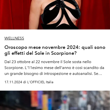
WELLNESS
Oroscopo mese novembre 2024: quali sono
gli effetti del Sole in Scorpione?
Dal 23 ottobre al 22 novembre il Sole sosta nello
Scorpione. L'11esimo mese dell'anno è così scandito da
un grande bisogno di introspezione e autoanalisi. Se
Marte si sposta nel segno del Leone dal 4 novembre,
17.11.2024 di L'OFFICIEL Italia
anche Venere e Mercurio cambiano di segno, mentre la
Luna Piena in Toro del 15 novembre ci invita a
concentrarci su ciò che è più importante.