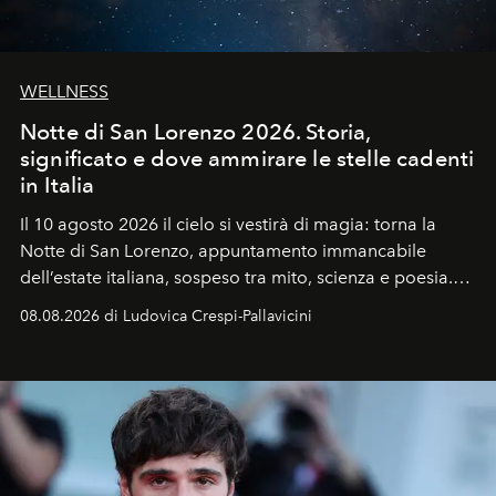
WELLNESS
Notte di San Lorenzo 2026. Storia,
significato e dove ammirare le stelle cadenti
in Italia
Il 10 agosto 2026 il cielo si vestirà di magia: torna la
Notte di San Lorenzo
, appuntamento immancabile
dell’estate italiana, sospeso tra mito, scienza e poesia.
Sarà il momento in cui gli occhi si alzano verso la volta
08.08.2026 di Ludovica Crespi-Pallavicini
celeste per seguire il passaggio delle
Perseidi
, quelle
che chiamiamo comunemente
stelle cadenti
, e affidare
all’universo i desideri più segreti