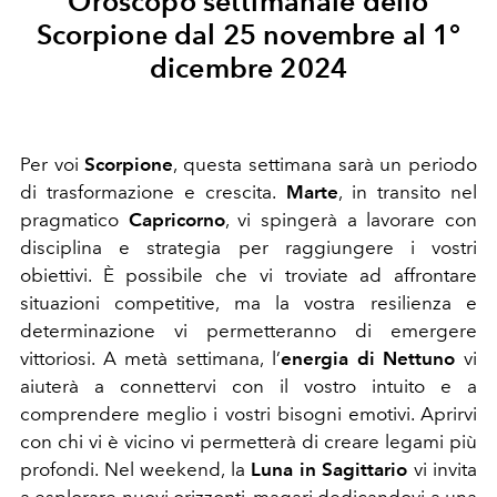
Oroscopo settimanale dello
Scorpione dal 25 novembre al 1°
dicembre 2024
Per voi
Scorpione
, questa settimana sarà un periodo
di trasformazione e crescita.
Marte
, in transito nel
pragmatico
Capricorno
, vi spingerà a lavorare con
disciplina e strategia per raggiungere i vostri
obiettivi. È possibile che vi troviate ad affrontare
situazioni competitive, ma la vostra resilienza e
determinazione vi permetteranno di emergere
vittoriosi. A metà settimana, l’
energia di Nettuno
vi
aiuterà a connettervi con il vostro intuito e a
comprendere meglio i vostri bisogni emotivi. Aprirvi
con chi vi è vicino vi permetterà di creare legami più
profondi. Nel weekend, la
Luna in Sagittario
vi invita
a esplorare nuovi orizzonti, magari dedicandovi a una