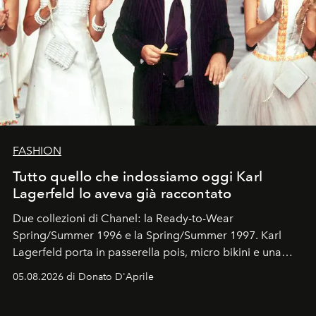
FASHION
Tutto quello che indossiamo oggi Karl
Lagerfeld lo aveva già raccontato
Due collezioni di Chanel: la Ready-to-Wear
Spring/Summer 1996 e la Spring/Summer 1997. Karl
Lagerfeld porta in passerella pois, micro bikini e una
logomania pensata per la spiaggia
, con Cindy, Linda,
05.08.2026 di Donato D'Aprile
Kate, Claudia e Carla una dietro l'altra. Trent'anni dopo,
in un'industria che vive di archivi, quel guardaroba resta