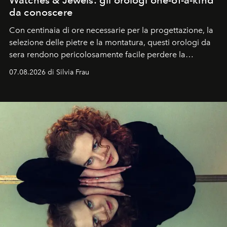
Watches & Jewels: gli orologi one-of-a-kind
da conoscere
Con centinaia di ore necessarie per la progettazione, la
selezione delle pietre e la montatura, questi orologi da
sera rendono pericolosamente facile perdere la
cognizione del tempo. Ma con quadranti così
07.08.2026 di Silvia Frau
abbaglianti, chi è che guarda davvero l'ora?