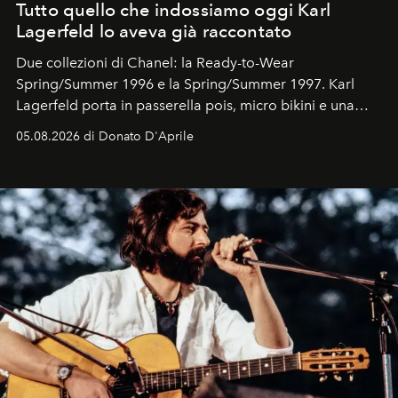
Tutto quello che indossiamo oggi Karl
Lagerfeld lo aveva già raccontato
Due collezioni di Chanel: la Ready-to-Wear
Spring/Summer 1996 e la Spring/Summer 1997. Karl
Lagerfeld porta in passerella pois, micro bikini e una
logomania pensata per la spiaggia
, con Cindy, Linda,
05.08.2026 di Donato D'Aprile
Kate, Claudia e Carla una dietro l'altra. Trent'anni dopo,
in un'industria che vive di archivi, quel guardaroba resta
uno dei documenti più contemporanei che abbiamo.