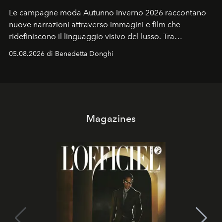
Le campagne moda Autunno Inverno 2026 raccontano
nuove narrazioni attraverso immagini e film che
ridefiniscono il linguaggio visivo del lusso. Tra
protagonisti del cinema, volti della cultura
05.08.2026 di Benedetta Donghi
contemporanea e storytelling d'autore, le maison
trasformano ogni campagna in uno storytelling capace
di esprimere identità, visione e desiderio.
Magazines