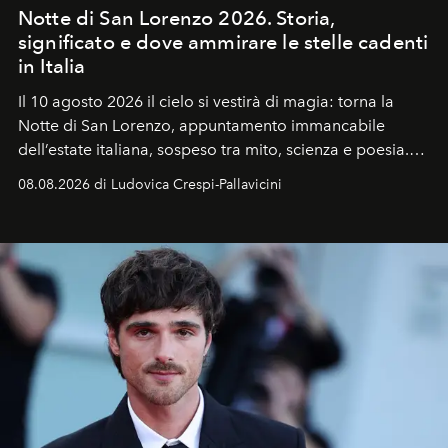
Notte di San Lorenzo 2026. Storia,
significato e dove ammirare le stelle cadenti
in Italia
Il 10 agosto 2026 il cielo si vestirà di magia: torna la
Notte di San Lorenzo
, appuntamento immancabile
dell’estate italiana, sospeso tra mito, scienza e poesia.
Sarà il momento in cui gli occhi si alzano verso la volta
08.08.2026 di Ludovica Crespi-Pallavicini
celeste per seguire il passaggio delle
Perseidi
, quelle
che chiamiamo comunemente
stelle cadenti
, e affidare
all’universo i desideri più segreti