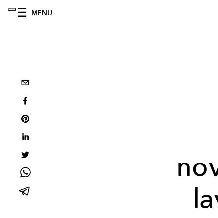
MENU
no
l