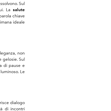
issolvono. Sul
rui. La
salute
parola chiave
ttimana ideale
 eleganza, non
e gelosie. Sul
a di pause e
 luminoso. Le
risce dialogo
tà di incontri