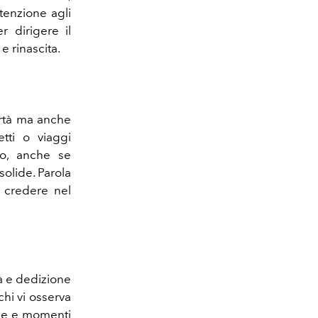
tenzione agli
r dirigere il
e rinascita.
ertà ma anche
tti o viaggi
o, anche se
solide. Parola
a credere nel
ità e dedizione
 chi vi osserva
use e momenti