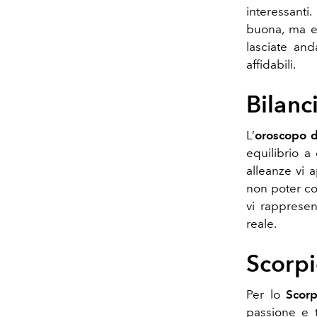
interessanti
buona, ma ev
lasciate and
affidabili.
Bilanc
L’
oroscopo d
equilibrio a
alleanze vi 
non poter con
vi rappresen
reale.
Scorp
Per lo
Scor
passione e 