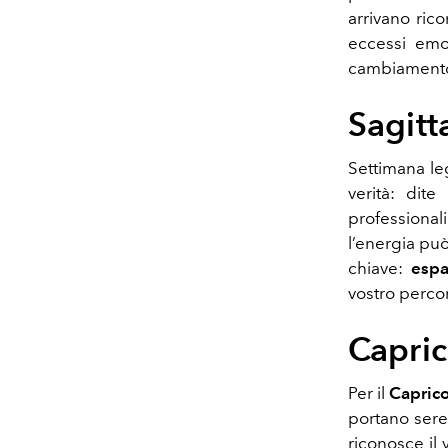
arrivano ric
eccessi emot
cambiamento.
Sagitt
Settimana le
verità: dit
professiona
l’energia può
chiave:
espa
vostro perco
Capri
Per il
Capric
portano sere
riconosce il 