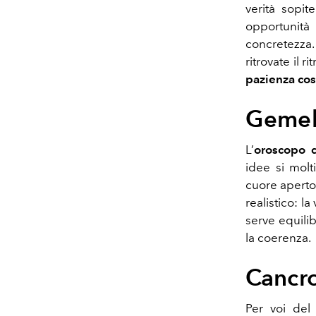
verità sopit
opportunità
concretezza. 
ritrovate il 
pazienza cos
Gemel
L’
oroscopo 
idee si molt
cuore aperto
realistico: la
serve equilibr
la coerenza.
Cancr
Per voi de