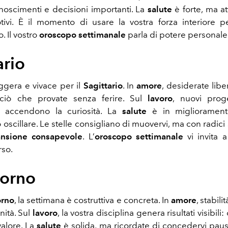
onoscimenti e decisioni importanti. La
salute
è forte, ma at
ivi. È il momento di usare la vostra forza interiore pe
 Il vostro
oroscopo settimanale
parla di potere personale 
ario
ggera e vivace per il
Sagittario
. In
amore
, desiderate lib
e ciò che provate senza ferire. Sul
lavoro
, nuovi proge
li accendono la curiosità. La
salute
è in migliorament
 oscillare. Le stelle consigliano di muovervi, ma con radici 
nsione consapevole
. L’
oroscopo settimanale
vi invita 
rso.
corno
orno
, la settimana è costruttiva e concreta. In
amore
, stabil
nità. Sul
lavoro
, la vostra disciplina genera risultati visibili:
valore. La
salute
è solida, ma ricordate di concedervi pa