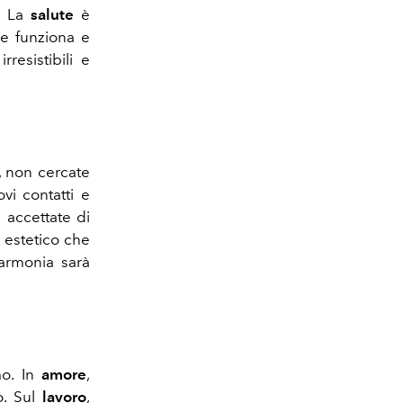
à. La
salute
è
he funziona e
rresistibili e
, non cercate
ovi contatti e
 accettate di
e estetico che
’armonia sarà
o. In
amore
,
o. Sul
lavoro
,