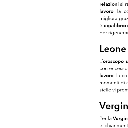
relazioni
si r
lavoro
, la c
migliora gra
è
equilibrio
per rigenerar
Leone
L’
oroscopo s
con eccesso
lavoro
, la c
momenti di q
stelle vi pre
Vergi
Per la
Vergi
e chiariment