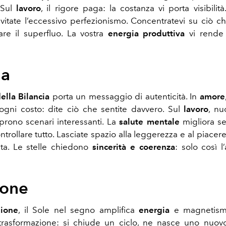
. Sul
lavoro
, il rigore paga: la costanza vi porta visibilit
itate l’eccessivo perfezionismo. Concentratevi su ciò c
are il superfluo. La vostra
energia produttiva
vi rende i
ia
ella Bilancia
porta un messaggio di autenticità. In
amore
 ogni costo: dite ciò che sentite davvero. Sul
lavoro
, nu
aprono scenari interessanti. La
salute mentale
migliora se
trollare tutto. Lasciate spazio alla leggerezza e al piacer
ta. Le stelle chiedono
sincerità e coerenza
: solo così l
ione
pione
, il Sole nel segno amplifica
energia
e magnetism
trasformazione: si chiude un ciclo, ne nasce uno nuov