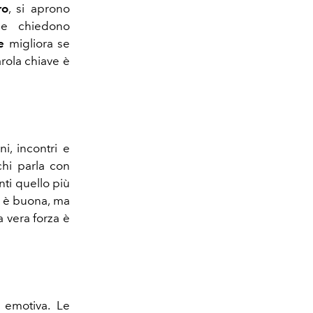
ro
, si aprono
che chiedono
e
migliora se
arola chiave è
, incontri e
chi parla con
nti quello più
è buona, ma
la vera forza è
 emotiva. Le