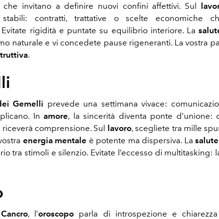
e che invitano a definire nuovi confini affettivi. Sul
lavo
 stabili: contratti, trattative o scelte economiche 
Evitate rigidità e puntate su equilibrio interiore. La
salut
ritmo naturale e vi concedete pause rigeneranti. La vostra p
truttiva
.
li
dei Gemelli
prevede una settimana vivace: comunicazioni
iplicano. In
amore
, la sincerità diventa ponte d’unione: 
 riceverà comprensione. Sul
lavoro
, scegliete tra mille spu
 vostra
energia mentale
è potente ma dispersiva. La
salute
io tra stimoli e silenzio. Evitate l’eccesso di multitasking: 
o
l
Cancro
, l’
oroscopo
parla di introspezione e chiarezza