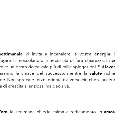
settimanale
vi invita a incanalare la vostra
energia
: 
 agire si mescolano alla necessità di fare chiarezza. In
a
ole: un gesto dolce vale più di mille spiegazioni. Sul
lavo
ranno la chiave del successo, mentre la
salute
richi
ne. Non sprecate forze: orientatevi verso ciò che vi accen
 di crescita silenziosa, ma decisiva.
Toro
, la settimana chiede calma e radicamento. In
amor