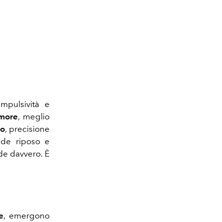
impulsività e
more
, meglio
ro
, precisione
ede riposo e
de davvero. È
e
, emergono