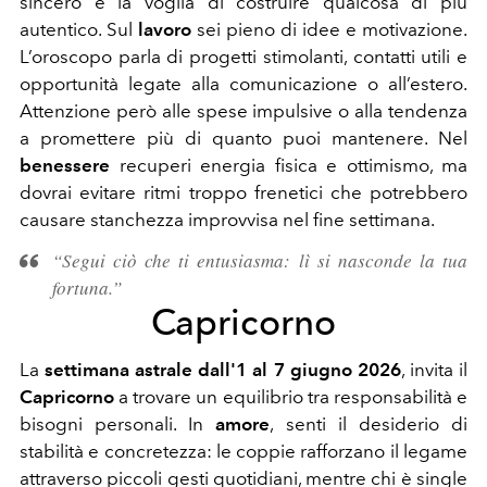
sincero e la voglia di costruire qualcosa di più
autentico. Sul
lavoro
sei pieno di idee e motivazione.
L’oroscopo parla di progetti stimolanti, contatti utili e
opportunità legate alla comunicazione o all’estero.
Attenzione però alle spese impulsive o alla tendenza
a promettere più di quanto puoi mantenere. Nel
benessere
recuperi energia fisica e ottimismo, ma
dovrai evitare ritmi troppo frenetici che potrebbero
causare stanchezza improvvisa nel fine settimana.
“Segui ciò che ti entusiasma: lì si nasconde la tua
fortuna.”
Capricorno
La
settimana astrale dall'1 al 7 giugno 2026
, invita il
Capricorno
a trovare un equilibrio tra responsabilità e
bisogni personali. In
amore
, senti il desiderio di
stabilità e concretezza: le coppie rafforzano il legame
attraverso piccoli gesti quotidiani, mentre chi è single