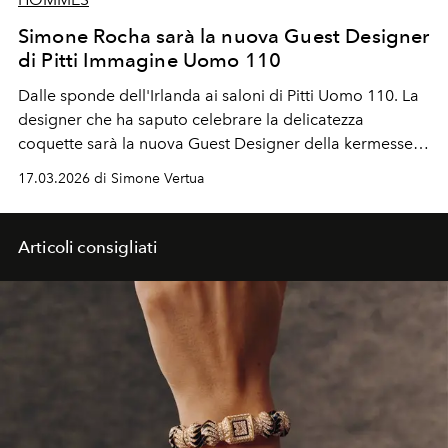
Simone Rocha sarà la nuova Guest Designer
di Pitti Immagine Uomo 110
Dalle sponde dell'Irlanda ai saloni di
Pitti Uomo 110
. La
designer che ha saputo celebrare la delicatezza
coquette sarà la nuova
Guest Designer
della kermesse
della moda maschile a Firenze. Un debutto che
17.03.2026 di Simone Vertua
promette di riscrivere i codici del menswear tra perle e
tulle.
Articoli consigliati