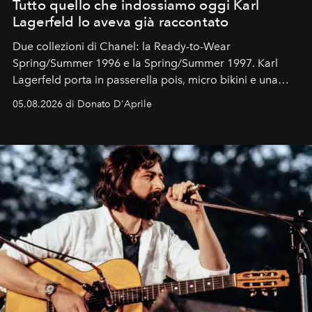
Tutto quello che indossiamo oggi Karl
Lagerfeld lo aveva già raccontato
Due collezioni di Chanel: la Ready-to-Wear
Spring/Summer 1996 e la Spring/Summer 1997. Karl
Lagerfeld porta in passerella pois, micro bikini e una
logomania pensata per la spiaggia
, con Cindy, Linda,
05.08.2026 di Donato D'Aprile
Kate, Claudia e Carla una dietro l'altra. Trent'anni dopo,
in un'industria che vive di archivi, quel guardaroba resta
uno dei documenti più contemporanei che abbiamo.