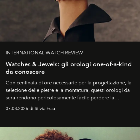
INTERNATIONAL WATCH REVIEW
Watches & Jewels: gli orologi one-of-a-kind
da conoscere
Con centinaia di ore necessarie per la progettazione, la
selezione delle pietre e la montatura, questi orologi da
sera rendono pericolosamente facile perdere la
cognizione del tempo. Ma con quadranti così
07.08.2026 di Silvia Frau
abbaglianti, chi è che guarda davvero l'ora?